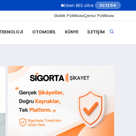
Erken BES oltre 2 milioni di under 18: il risparmi
02:12:56
Gizlilik Politikası
Çerez Politikası
 TEKNOLOJI
OTOMOBIL
KÜNYE
İLETIŞIM