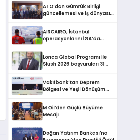
aldı
ATO’dan Gümrük Birliği
güncellemesi ve iş dünyası
talepleri
AIRCAIRO, İstanbul
operasyonlarını İGA’da
topluyor
Lonca Global Programı ile
Slush 2026 başvuruları 31
Temmuz’a kadar sürüyor
Vakıfbank’tan Deprem
Bölgesi ve Yeşil Dönüşüm
İçin 300 Milyon Dolarlık
Finansman
M Oil’den Güçlü Büyüme
Mesajı
Doğan Yatırım Bankası’na
Euromoney’den Prestijli Ödül