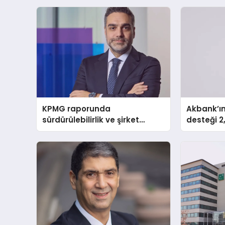
KPMG raporunda
Akbank’ın 
sürdürülebilirlik ve şirket
desteği 2,
değerleme açığı
kârı 34,33