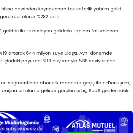
isse devrinden kaynaklanan tek seferlik yatırım geliri
öre reel olarak %282 arttı.
gelirleri ile tekrarlayan gelirlerin toplam faturalanan
 %19 artarak 644 milyon TL’ye ulaştı. Aynı dönemde
ler içindeki payı, reel %13 büyümeyle %88 seviyesinde
müşteri segmentinde abonelik modeline geçiş ile e-Dönüşüm,
 başına ortalama gelirde görülen artış, SaaS gelirlerindeki