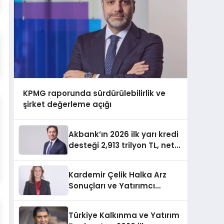
KPMG raporunda sürdürülebilirlik ve
şirket değerleme açığı
Akbank’ın 2026 ilk yarı kredi
desteği 2,913 trilyon TL, net
kârı 34,333 milyar TL
Kardemir Çelik Halka Arz
Sonuçları ve Yatırımcı
Dağılımı
Türkiye Kalkınma ve Yatırım