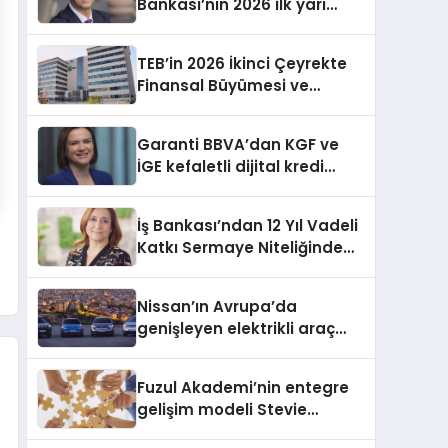
Bankası’nın 2026 ilk yarı
finansal sonuçları ve
faaliyetleri
TEB’in 2026 İkinci Çeyrekte
Finansal Büyümesi ve
Stratejik Çalışmaları
Garanti BBVA’dan KGF ve
İGE kefaletli dijital kredi
başvurusu
İş Bankası’ndan 12 Yıl Vadeli
Katkı Sermaye Niteliğinde
Eurotahvil İhracı
Nissan’ın Avrupa’da
genişleyen elektrikli araç
gamı
Fuzul Akademi’nin entegre
gelişim modeli Stevie
Awards’ta iki Gümüş ödül