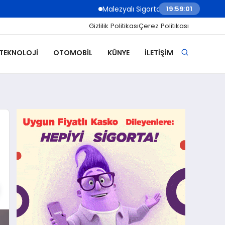
Malezyalı Sigorta Şirketleri Müşteri İletişimin
19:59:03
Gizlilik Politikası
Çerez Politikası
 TEKNOLOJI
OTOMOBIL
KÜNYE
İLETIŞIM