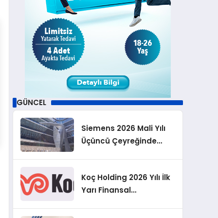
GÜNCEL
Siemens 2026 Mali Yılı
Üçüncü Çeyreğinde
Rekor Sipariş, Kâr ve
Yükseltilen EPS
Koç Holding 2026 Yılı İlk
Beklentisi
Yarı Finansal
Sonuçlarını Açıkladı