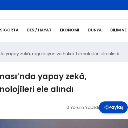
SIGORTA
BES / HAYAT
EKONOMI
DÜNYA
BILIM VE
a yapay zekâ, regülasyon ve hukuk teknolojileri ele alındı
ması’nda yapay zekâ,
lojileri ele alındı
0 Yorum Yapıldı
Paylaş