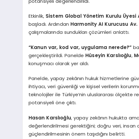
potansiyeli değerlendirildi.
Etkinlik,
Sistem Global Yönetim Kurulu Üyesi A
başladı. Ardından
Harmonity AI Kurucusu Av. 
çalışmalarında sundukları çözümleri anlattı.
“Kanun var, kod var, uygulama nerede?”
baş
gerçekleştirildi. Panelde
Hüseyin Karslıoğlu
,
M
konuşmacı olarak yer aldı.
Panelde, yapay zekânın hukuk hizmetlerine güv
ihtiyacı, veri güvenliği ve kişisel verilerin koru
teknolojiler ile Türkiye’nin uluslararası ölçekte 
potansiyeli öne çıktı.
Hasan Karslıoğlu
, yapay zekânın hukukta amaç 
değerlendirilmesi gerektiğini; doğru veri, insan 
güçlendirilmesinin önem taşıdığını belirtti.