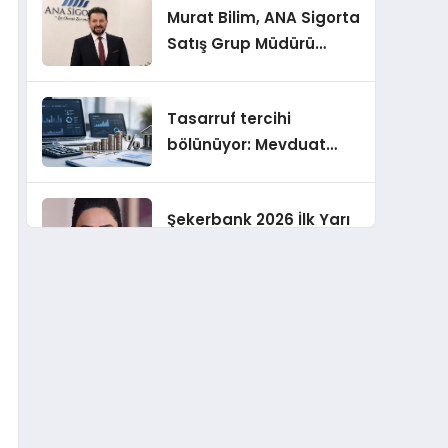
Murat Bilim, ANA Sigorta
Satış Grup Müdürü
Olarak Atandı
Tasarruf tercihi
bölünüyor: Mevduat
kısa vadeyi, koruma
ürünleri uzun vadeyi
Şekerbank 2026 İlk Yarı
tutuyor
Finansal Sonuçları
ING Türkiye 2026 Yılının
İlk Yarısına İlişkin
Konsolide Finansal
Sonuçlarını Açıkladı
EY Küresel Siber
Güvenlik Araştırması: