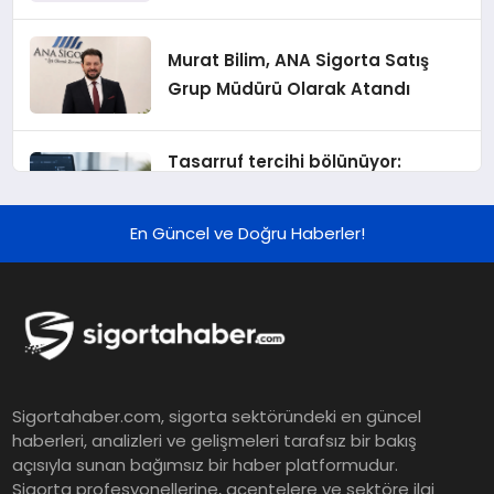
Murat Bilim, ANA Sigorta Satış
Grup Müdürü Olarak Atandı
Tasarruf tercihi bölünüyor:
Mevduat kısa vadeyi, koruma
ürünleri uzun vadeyi tutuyor
En Güncel ve Doğru Haberler!
Şekerbank 2026 İlk Yarı Finansal
Sonuçları
ING Türkiye 2026 Yılının İlk
Sigortahaber.com, sigorta sektöründeki en güncel
Yarısına İlişkin Konsolide Finansal
haberleri, analizleri ve gelişmeleri tarafsız bir bakış
Sonuçlarını Açıkladı
açısıyla sunan bağımsız bir haber platformudur.
Sigorta profesyonellerine, acentelere ve sektöre ilgi