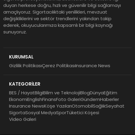
EY Küresel Siber Güvenlik
duyan herkese doğru, hızlı ve güvenilir bilgi sağlamayı
amaçlıyoruz. Sigortacılıktaki yenilikleri, mevzuat
Araştırması: Yapay Zekâ Destekli
değişikliklerini ve sektör trendlerini yakından takip
Tehditler ve Kurumsal
ederek, okuyucularımıza kapsamlı bir bilgi kaynağı
Dayanıklılık
sunuyoruz.
Sigorta Mobil İzmir Bölge
Müdürlüğü Faaliyete Başladı
KURUMSAL
Gizlilik Politikası
Çerez Politikası
Insurance News
Ser Glass Oto Camları 6. Yaşını
Kutluyor
KATEGORİLER
BES / Hayat
Bilgi
Bilim ve Teknoloji
Blog
Dünya
Eğitim
Ekonomi
English
Finans
Foto Galeri
Gündem
Haberler
Insurance News
Köşe Yazıları
Otomobil
Sağlık
Seyahat
Sigorta
Sosyal Medya
Spor
Tüketici Köşesi
Video Galeri