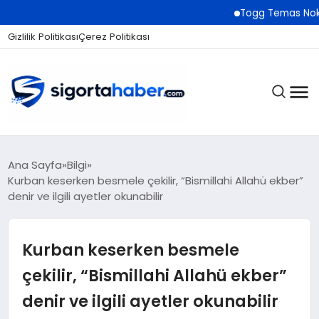
Togg Temas Noktaları Ağını 
Gizlilik Politikası
Çerez Politikası
SIGORTA
Ana Sayfa
Bilgi
Kurban keserken besmele çekilir, “Bismillahi Allahü ekber”
denir ve ilgili ayetler okunabilir
BES / HAYAT
Kurban keserken besmele
EKONOMI
çekilir, “Bismillahi Allahü ekber”
denir ve ilgili ayetler okunabilir