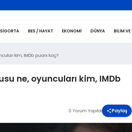
SIGORTA
BES / HAYAT
EKONOMI
DÜNYA
BILIM VE
ncuları kim, IMDb puanı kaç?
usu ne, oyuncuları kim, IMDb
0 Yorum Yapıldı
Paylaş