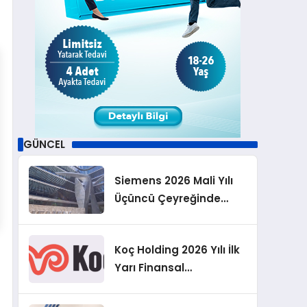
GÜNCEL
Siemens 2026 Mali Yılı
Üçüncü Çeyreğinde
Rekor Sipariş, Kâr ve
Yükseltilen EPS
Koç Holding 2026 Yılı İlk
Beklentisi
Yarı Finansal
Sonuçlarını Açıkladı