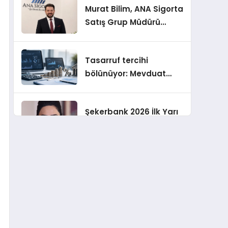
Murat Bilim, ANA Sigorta
Satış Grup Müdürü
Olarak Atandı
Tasarruf tercihi
bölünüyor: Mevduat
kısa vadeyi, koruma
ürünleri uzun vadeyi
Şekerbank 2026 İlk Yarı
tutuyor
Finansal Sonuçları
ING Türkiye 2026 Yılının
İlk Yarısına İlişkin
Konsolide Finansal
Sonuçlarını Açıkladı
EY Küresel Siber
Güvenlik Araştırması: