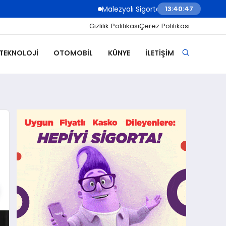
Malezyalı Sigorta Şirketleri Müşteri İletişim
13:40:49
Gizlilik Politikası
Çerez Politikası
 TEKNOLOJI
OTOMOBIL
KÜNYE
İLETIŞIM