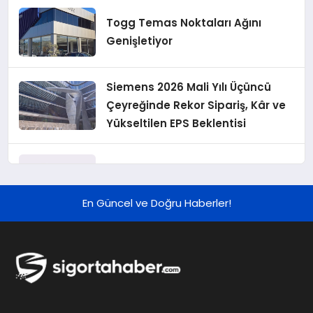
Togg Temas Noktaları Ağını
Genişletiyor
Siemens 2026 Mali Yılı Üçüncü
Çeyreğinde Rekor Sipariş, Kâr ve
Yükseltilen EPS Beklentisi
Koç Holding 2026 Yılı İlk Yarı
Finansal Sonuçlarını Açıkladı
En Güncel ve Doğru Haberler!
Murat Bilim, ANA Sigorta Satış
Grup Müdürü Olarak Atandı
Tasarruf tercihi bölünüyor: