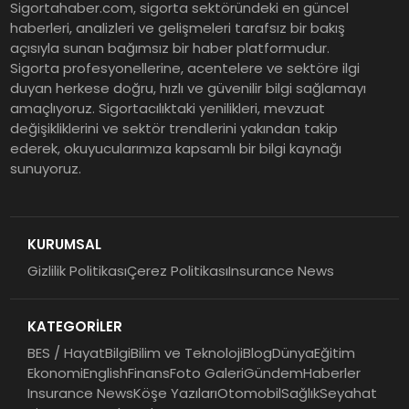
Sigortahaber.com, sigorta sektöründeki en güncel
Mevduat kısa vadeyi, koruma
haberleri, analizleri ve gelişmeleri tarafsız bir bakış
ürünleri uzun vadeyi tutuyor
açısıyla sunan bağımsız bir haber platformudur.
Sigorta profesyonellerine, acentelere ve sektöre ilgi
duyan herkese doğru, hızlı ve güvenilir bilgi sağlamayı
Şekerbank 2026 İlk Yarı Finansal
amaçlıyoruz. Sigortacılıktaki yenilikleri, mevzuat
Sonuçları
değişikliklerini ve sektör trendlerini yakından takip
ederek, okuyucularımıza kapsamlı bir bilgi kaynağı
sunuyoruz.
ING Türkiye 2026 Yılının İlk
Yarısına İlişkin Konsolide Finansal
Sonuçlarını Açıkladı
KURUMSAL
Gizlilik Politikası
Çerez Politikası
Insurance News
EY Küresel Siber Güvenlik
Araştırması: Yapay Zekâ Destekli
KATEGORİLER
Tehditler ve Kurumsal
Dayanıklılık
BES / Hayat
Bilgi
Bilim ve Teknoloji
Blog
Dünya
Eğitim
Ekonomi
English
Finans
Foto Galeri
Gündem
Haberler
Insurance News
Köşe Yazıları
Otomobil
Sağlık
Seyahat