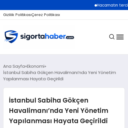
Hacamatın tercih edild
Gizlilik Politikası
Çerez Politikası
SIGORTA
Ana Sayfa
Ekonomi
İstanbul Sabiha Gökçen Havalimanı’nda Yeni Yönetim
Yapılanması Hayata Geçirildi
BES / HAYAT
İstanbul Sabiha Gökçen
EKONOMI
Havalimanı’nda Yeni Yönetim
Yapılanması Hayata Geçirildi