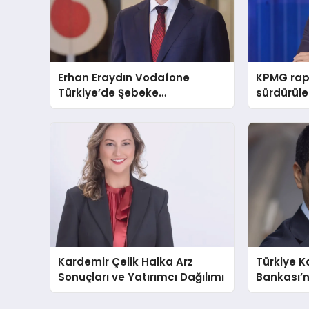
Erhan Eraydın Vodafone
KPMG ra
Türkiye’de Şebeke
sürdürüleb
Altyapısından Sorumlu İcra
değerlem
Kurulu Başkan Yardımcısı oldu
Kardemir Çelik Halka Arz
Türkiye K
Sonuçları ve Yatırımcı Dağılımı
Bankası’nı
finansal 
faaliyetle