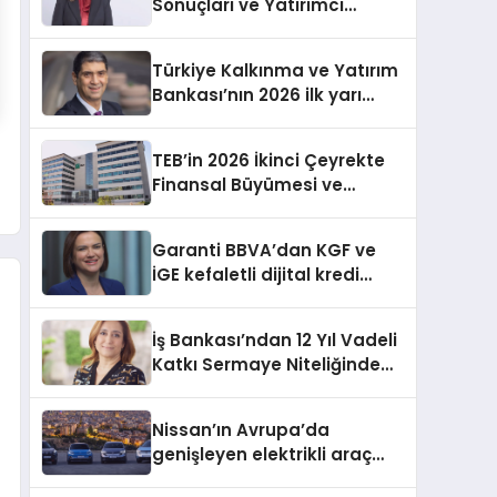
Sonuçları ve Yatırımcı
Dağılımı
Türkiye Kalkınma ve Yatırım
Bankası’nın 2026 ilk yarı
finansal sonuçları ve
faaliyetleri
TEB’in 2026 İkinci Çeyrekte
Finansal Büyümesi ve
Stratejik Çalışmaları
Garanti BBVA’dan KGF ve
İGE kefaletli dijital kredi
başvurusu
İş Bankası’ndan 12 Yıl Vadeli
Katkı Sermaye Niteliğinde
Eurotahvil İhracı
Nissan’ın Avrupa’da
genişleyen elektrikli araç
gamı