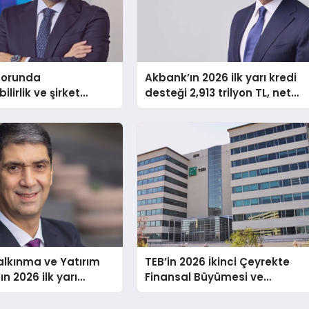
porunda
Akbank’ın 2026 ilk yarı kredi
ilirlik ve şirket
desteği 2,913 trilyon TL, net
e açığı
kârı 34,333 milyar TL
alkınma ve Yatırım
TEB’in 2026 İkinci Çeyrekte
n 2026 ilk yarı
Finansal Büyümesi ve
sonuçları ve
Stratejik Çalışmaları
ri