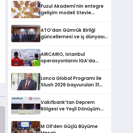
Fuzul Akademi’nin entegre
gelişim modeli Stevie
Awards’ta iki Gümüş ödül
aldı
ATO’dan Gümrük Birliği
güncellemesi ve iş dünyası
talepleri
AIRCAIRO, İstanbul
operasyonlarını İGA’da
topluyor
Lonca Global Programı ile
Slush 2026 başvuruları 31
Temmuz’a kadar sürüyor
Vakıfbank’tan Deprem
Bölgesi ve Yeşil Dönüşüm
İçin 300 Milyon Dolarlık
Finansman
M Oil’den Güçlü Büyüme
Mesajı