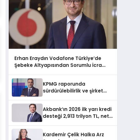
Erhan Eraydın Vodafone Türkiye’de
Şebeke Altyapısından Sorumlu İcra
Kurulu Başkan Yardımcısı oldu
KPMG raporunda
sürdürülebilirlik ve şirket
değerleme açığı
Akbank’ın 2026 ilk yarı kredi
desteği 2,913 trilyon TL, net
kârı 34,333 milyar TL
Kardemir Çelik Halka Arz