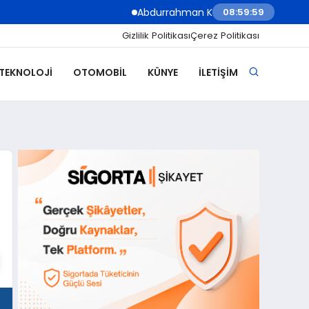
Abdurrahman Köse: “Sigorta Acenteleri Yapa
09:00:01
Gizlilik Politikası
Çerez Politikası
 TEKNOLOJI
OTOMOBIL
KÜNYE
İLETIŞIM