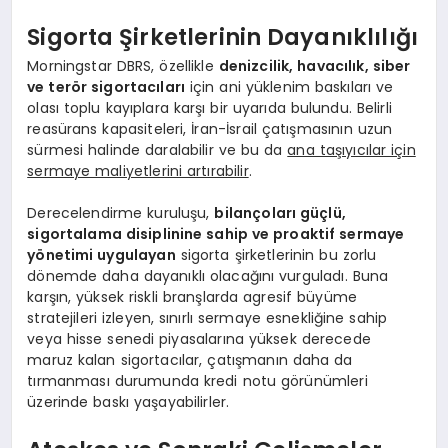
Sigorta Şirketlerinin Dayanıklılığı
Morningstar DBRS, özellikle
denizcilik, havacılık, siber
ve terör sigortacıları
için ani yüklenim baskıları ve
olası toplu kayıplara karşı bir uyarıda bulundu. Belirli
reasürans kapasiteleri, İran-İsrail çatışmasının uzun
sürmesi halinde daralabilir ve bu da
ana taşıyıcılar için
sermaye maliyetlerini artırabilir
.
Derecelendirme kuruluşu,
bilançoları güçlü,
sigortalama disiplinine sahip ve proaktif sermaye
yönetimi uygulayan
sigorta şirketlerinin bu zorlu
dönemde daha dayanıklı olacağını vurguladı. Buna
karşın, yüksek riskli branşlarda agresif büyüme
stratejileri izleyen, sınırlı sermaye esnekliğine sahip
veya hisse senedi piyasalarına yüksek derecede
maruz kalan sigortacılar, çatışmanın daha da
tırmanması durumunda kredi notu görünümleri
üzerinde baskı yaşayabilirler.