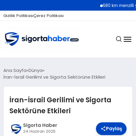
680 km menzilli yeni Hyun
Gizlilik Politikası
Çerez Politikası
SIGORTA
Ana Sayfa
Dünya
İran-İsrail Gerilimi ve Sigorta Sektörüne Etkileri
BES / HAYAT
İran-İsrail Gerilimi ve Sigorta
Sektörüne Etkileri
EKONOMI
Sigorta Haber
Paylaş
24 Haziran 2025