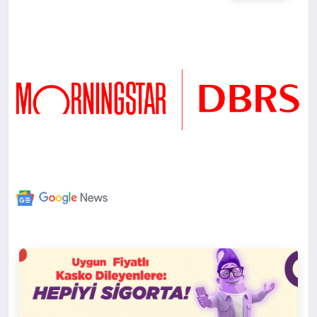
DÜNYA
BILIM VE TEKNOLOJI
OTOMOBIL
KÜNYE
İLETIŞIM