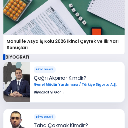
Manulife Asya İş Kolu 2026 İkinci Çeyrek ve İlk Yarı
Sonuçları
BİYOGRAFİ
BİYOGRAFİ
Çağrı Akpınar Kimdir?
Genel Müdür Yardımcısı / Türkiye Sigorta A.Ş.
Biyografiyi Gör
→
BİYOGRAFİ
Taha Çakmak Kimdir?