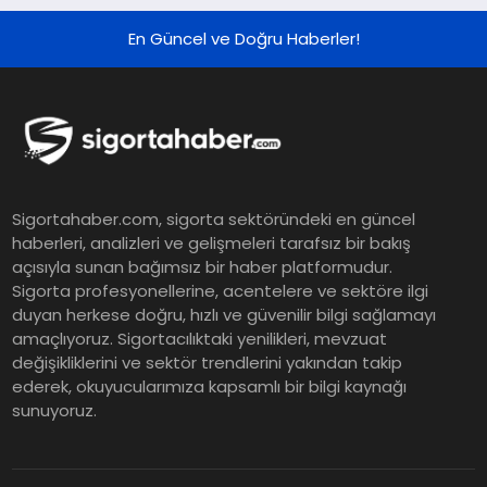
Çeyreğinde Rekor Sipariş, Kâr ve
Yükseltilen EPS Beklentisi
En Güncel ve Doğru Haberler!
Koç Holding 2026 Yılı İlk Yarı
Finansal Sonuçlarını Açıkladı
Murat Bilim, ANA Sigorta Satış
Sigortahaber.com, sigorta sektöründeki en güncel
Grup Müdürü Olarak Atandı
haberleri, analizleri ve gelişmeleri tarafsız bir bakış
açısıyla sunan bağımsız bir haber platformudur.
Sigorta profesyonellerine, acentelere ve sektöre ilgi
Tasarruf tercihi bölünüyor:
duyan herkese doğru, hızlı ve güvenilir bilgi sağlamayı
amaçlıyoruz. Sigortacılıktaki yenilikleri, mevzuat
Mevduat kısa vadeyi, koruma
değişikliklerini ve sektör trendlerini yakından takip
ürünleri uzun vadeyi tutuyor
ederek, okuyucularımıza kapsamlı bir bilgi kaynağı
sunuyoruz.
Şekerbank 2026 İlk Yarı Finansal
Sonuçları