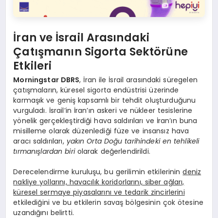
İran ve İsrail Arasındaki
Çatışmanın Sigorta Sektörüne
Etkileri
Morningstar DBRS
, İran ile İsrail arasındaki süregelen
çatışmaların, küresel sigorta endüstrisi üzerinde
karmaşık ve geniş kapsamlı bir tehdit oluşturduğunu
vurguladı. İsrail’in İran’ın askeri ve nükleer tesislerine
yönelik gerçekleştirdiği hava saldırıları ve İran’ın buna
misilleme olarak düzenlediği füze ve insansız hava
aracı saldırıları,
yakın Orta Doğu tarihindeki en tehlikeli
tırmanışlardan biri
olarak değerlendirildi.
Derecelendirme kuruluşu, bu gerilimin etkilerinin
deniz
nakliye yollarını, havacılık koridorlarını, siber ağları,
küresel sermaye piyasalarını ve tedarik zincirlerini
etkilediğini ve bu etkilerin savaş bölgesinin çok ötesine
uzandığını belirtti.