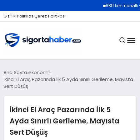
680 km menzilli yeni Hyu
Gizlilik Politikası
Çerez Politikası
SIGORTA
Ana Sayfa
Ekonomi
İkinci El Araç Pazarında İlk 5 Ayda Sınırlı Gerileme, Mayısta
Sert Düşüş
BES / HAYAT
İkinci El Araç Pazarında İlk 5
EKONOMI
Ayda Sınırlı Gerileme, Mayısta
Sert Düşüş