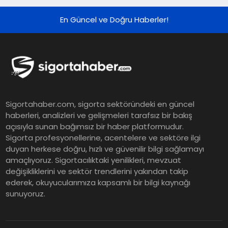
Çeyreğinde Rekor Sipariş, Kâr ve
Yükseltilen EPS Beklentisi
En Güncel ve Doğru Haberler!
Koç Holding 2026 Yılı İlk Yarı
Finansal Sonuçlarını Açıkladı
Murat Bilim, ANA Sigorta Satış
Sigortahaber.com, sigorta sektöründeki en güncel
Grup Müdürü Olarak Atandı
haberleri, analizleri ve gelişmeleri tarafsız bir bakış
açısıyla sunan bağımsız bir haber platformudur.
Sigorta profesyonellerine, acentelere ve sektöre ilgi
Tasarruf tercihi bölünüyor:
duyan herkese doğru, hızlı ve güvenilir bilgi sağlamayı
amaçlıyoruz. Sigortacılıktaki yenilikleri, mevzuat
Mevduat kısa vadeyi, koruma
değişikliklerini ve sektör trendlerini yakından takip
ürünleri uzun vadeyi tutuyor
ederek, okuyucularımıza kapsamlı bir bilgi kaynağı
sunuyoruz.
Şekerbank 2026 İlk Yarı Finansal
Sonuçları