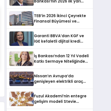
Bankası’nın 2026 ilk yarı
finansal sonuçları ve
faaliyetleri
TEB’in 2026 İkinci Çeyrekte
Finansal Büyümesi ve
Stratejik Çalışmaları
Garanti BBVA’dan KGF ve
İGE kefaletli dijital kredi
başvurusu
İş Bankası’ndan 12 Yıl Vadeli
Katkı Sermaye Niteliğinde
Eurotahvil İhracı
Nissan’ın Avrupa’da
genişleyen elektrikli araç
gamı
Fuzul Akademi’nin entegre
gelişim modeli Stevie
Awards’ta iki Gümüş ödül