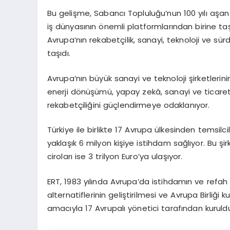
Bu gelişme, Sabancı Topluluğu’nun 100 yılı aş
iş dünyasının önemli platformlarından birine ta
Avrupa’nın rekabetçilik, sanayi, teknoloji ve s
taşıdı.
Avrupa’nın büyük sanayi ve teknoloji şirketlerin
enerji dönüşümü, yapay zekâ, sanayi ve ticaret
rekabetçiliğini güçlendirmeye odaklanıyor.
Türkiye ile birlikte 17 Avrupa ülkesinden temsilcil
yaklaşık 6 milyon kişiye istihdam sağlıyor. Bu şirk
ciroları ise 3 trilyon Euro’ya ulaşıyor.
ERT, 1983 yılında Avrupa’da istihdamın ve refah d
alternatiflerinin geliştirilmesi ve Avrupa Birliği
amacıyla 17 Avrupalı yönetici tarafından kuruld