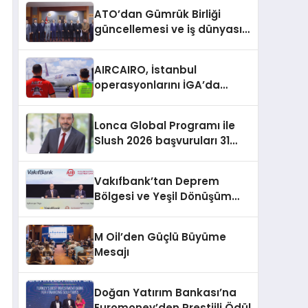
aldı
ATO’dan Gümrük Birliği
güncellemesi ve iş dünyası
talepleri
AIRCAIRO, İstanbul
operasyonlarını İGA’da
topluyor
Lonca Global Programı ile
Slush 2026 başvuruları 31
Temmuz’a kadar sürüyor
Vakıfbank’tan Deprem
Bölgesi ve Yeşil Dönüşüm
İçin 300 Milyon Dolarlık
Finansman
M Oil’den Güçlü Büyüme
Mesajı
Doğan Yatırım Bankası’na
Euromoney’den Prestijli Ödül