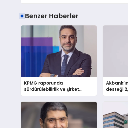
Benzer Haberler
KPMG raporunda
Akbank’ın 
sürdürülebilirlik ve şirket
desteği 2,
değerleme açığı
kârı 34,33