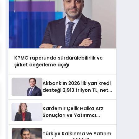
KPMG raporunda sürdürülebilirlik ve
şirket değerleme açığı
Akbank’ın 2026 ilk yarı kredi
desteği 2,913 trilyon TL, net
kârı 34,333 milyar TL
Kardemir Çelik Halka Arz
Sonuçları ve Yatırımcı
Dağılımı
Türkiye Kalkınma ve Yatırım