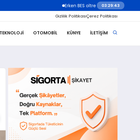
Erken BES oltre 2 milioni di under 18: il risparmi
03:29:45
Gizlilik Politikası
Çerez Politikası
 TEKNOLOJI
OTOMOBIL
KÜNYE
İLETIŞIM