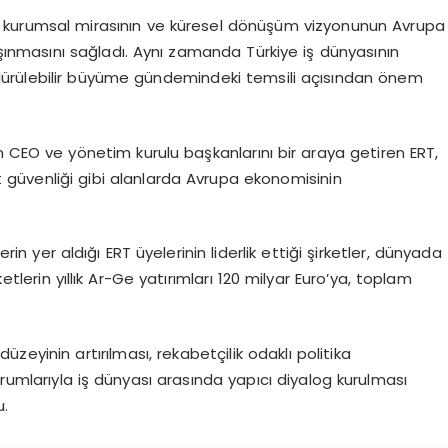
an kurumsal mirasının ve küresel dönüşüm vizyonunun Avrupa
şınmasını sağladı. Aynı zamanda Türkiye iş dünyasının
ürdürülebilir büyüme gündemindeki temsili açısından önem
in CEO ve yönetim kurulu başkanlarını bir araya getiren ERT,
 güvenliği gibi alanlarda Avrupa ekonomisinin
erin yer aldığı ERT üyelerinin liderlik ettiği şirketler, dünyada
etlerin yıllık Ar-Ge yatırımları 120 milyar Euro’ya, toplam
üzeyinin artırılması, rekabetçilik odaklı politika
 kurumlarıyla iş dünyası arasında yapıcı diyalog kurulması
u.