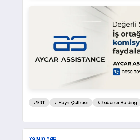
#ERT
#Hayri Çulhacı
#Sabancı Holding
Yorum Yap