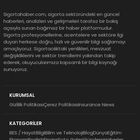
Şekerbank 2026 İlk Yarı Finansal
Sigortahaber.com, sigorta sektöründeki en güncel
Sonuçları
haberleri, analizleri ve gelişmeleri tarafsız bir bakış
açısıyla sunan bağımsız bir haber platformudur.
Sigorta profesyonellerine, acentelere ve sektöre ilgi
ING Türkiye 2026 Yılının İlk
duyan herkese doğru, hızlı ve güvenilir bilgi sağlamayı
amaçlıyoruz. Sigortacılıktaki yenilikleri, mevzuat
Yarısına İlişkin Konsolide Finansal
değişikliklerini ve sektör trendlerini yakından takip
Sonuçlarını Açıkladı
ederek, okuyucularımıza kapsamlı bir bilgi kaynağı
sunuyoruz.
EY Küresel Siber Güvenlik
Araştırması: Yapay Zekâ Destekli
Tehditler ve Kurumsal
KURUMSAL
Dayanıklılık
Gizlilik Politikası
Çerez Politikası
Insurance News
Sigorta Mobil İzmir Bölge
Müdürlüğü Faaliyete Başladı
KATEGORİLER
BES / Hayat
Bilgi
Bilim ve Teknoloji
Blog
Dünya
Eğitim
Ekonomi
English
Finans
Foto Galeri
Gündem
Haberler