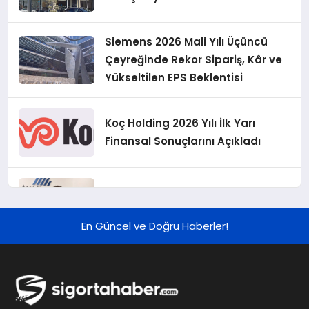
Siemens 2026 Mali Yılı Üçüncü
Çeyreğinde Rekor Sipariş, Kâr ve
Yükseltilen EPS Beklentisi
Koç Holding 2026 Yılı İlk Yarı
Finansal Sonuçlarını Açıkladı
Murat Bilim, ANA Sigorta Satış
Grup Müdürü Olarak Atandı
En Güncel ve Doğru Haberler!
Tasarruf tercihi bölünüyor:
Mevduat kısa vadeyi, koruma
ürünleri uzun vadeyi tutuyor