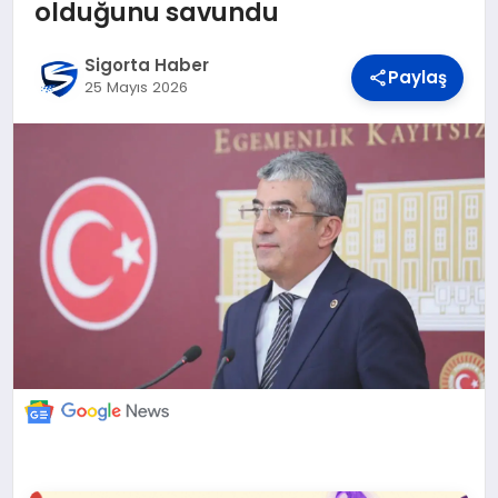
DÜNYA
olduğunu savundu
Sigorta Haber
Paylaş
BILIM VE TEKNOLOJI
25 Mayıs 2026
OTOMOBIL
KÜNYE
İLETIŞIM