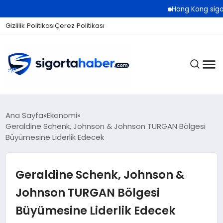
Hong Kong sigorta piyasas
Gizlilik Politikası
Çerez Politikası
SIGORTA
Ana Sayfa
Ekonomi
Geraldine Schenk, Johnson & Johnson TURGAN Bölgesi
Büyümesine Liderlik Edecek
BES / HAYAT
Geraldine Schenk, Johnson &
EKONOMI
Johnson TURGAN Bölgesi
Büyümesine Liderlik Edecek