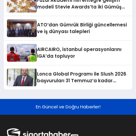
Fuzul Akademi’nin entegre gelişim
modeli Stevie Awards’ta iki Gümüş
ödül aldı
ATO’dan Gümrük Birliği güncellemesi
ve iş dünyası talepleri
AIRCAIRO, İstanbul operasyonlarını
İGA’da topluyor
Lonca Global Programı ile Slush 2026
başvuruları 31 Temmuz’a kadar
sürüyor
En Güncel ve Doğru Haberler!