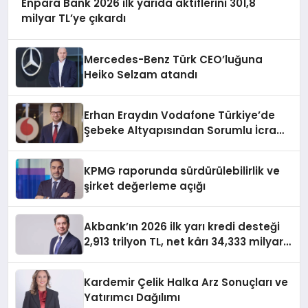
Enpara Bank 2026 ilk yarıda aktiflerini 301,8
milyar TL’ye çıkardı
Mercedes-Benz Türk CEO’luğuna
Heiko Selzam atandı
Erhan Eraydın Vodafone Türkiye’de
Şebeke Altyapısından Sorumlu İcra
Kurulu Başkan Yardımcısı oldu
KPMG raporunda sürdürülebilirlik ve
şirket değerleme açığı
Akbank’ın 2026 ilk yarı kredi desteği
2,913 trilyon TL, net kârı 34,333 milyar
TL
Kardemir Çelik Halka Arz Sonuçları ve
Yatırımcı Dağılımı