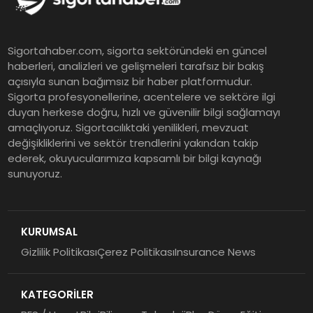
ürünleri uzun vadeyi tutuyor
Şekerbank 2026 İlk Yarı Finansal
Sigortahaber.com, sigorta sektöründeki en güncel
Sonuçları
haberleri, analizleri ve gelişmeleri tarafsız bir bakış
açısıyla sunan bağımsız bir haber platformudur.
Sigorta profesyonellerine, acentelere ve sektöre ilgi
ING Türkiye 2026 Yılının İlk
duyan herkese doğru, hızlı ve güvenilir bilgi sağlamayı
amaçlıyoruz. Sigortacılıktaki yenilikleri, mevzuat
Yarısına İlişkin Konsolide Finansal
değişikliklerini ve sektör trendlerini yakından takip
Sonuçlarını Açıkladı
ederek, okuyucularımıza kapsamlı bir bilgi kaynağı
sunuyoruz.
EY Küresel Siber Güvenlik
Araştırması: Yapay Zekâ Destekli
Tehditler ve Kurumsal
KURUMSAL
Dayanıklılık
Gizlilik Politikası
Çerez Politikası
Insurance News
Sigorta Mobil İzmir Bölge
Müdürlüğü Faaliyete Başladı
KATEGORİLER