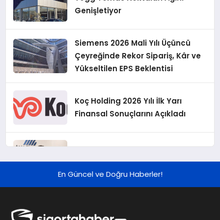
Genişletiyor
Siemens 2026 Mali Yılı Üçüncü
Çeyreğinde Rekor Sipariş, Kâr ve
Yükseltilen EPS Beklentisi
Koç Holding 2026 Yılı İlk Yarı
Finansal Sonuçlarını Açıkladı
Murat Bilim, ANA Sigorta Satış
Grup Müdürü Olarak Atandı
En Güncel ve Doğru Haberler!
Tasarruf tercihi bölünüyor:
Mevduat kısa vadeyi, koruma