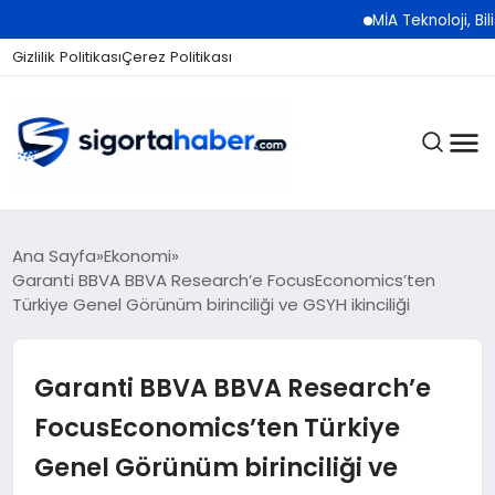
MİA Teknoloji, Bilişim 500
Gizlilik Politikası
Çerez Politikası
SIGORTA
Ana Sayfa
Ekonomi
Garanti BBVA BBVA Research’e FocusEconomics’ten
Türkiye Genel Görünüm birinciliği ve GSYH ikinciliği
BES / HAYAT
Garanti BBVA BBVA Research’e
EKONOMI
FocusEconomics’ten Türkiye
Genel Görünüm birinciliği ve