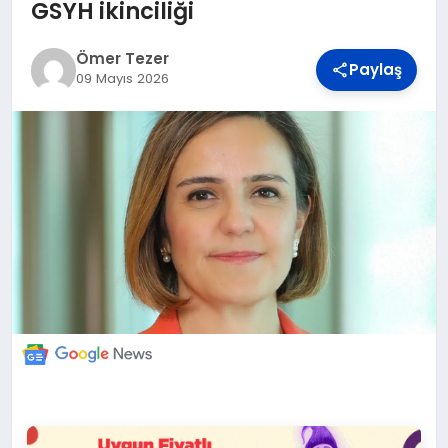
DÜNYA
GSYH ikinciliği
Ömer Tezer
Paylaş
BILIM VE TEKNOLOJI
09 Mayıs 2026
OTOMOBIL
KÜNYE
İLETIŞIM