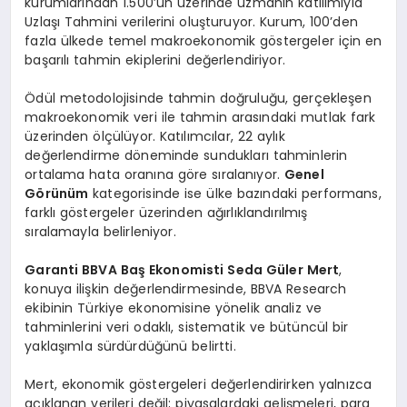
kurumlarından 1.500’ün üzerinde uzmanın katılımıyla
Uzlaşı Tahmini verilerini oluşturuyor. Kurum, 100’den
fazla ülkede temel makroekonomik göstergeler için en
başarılı tahmin ekiplerini değerlendiriyor.
Ödül metodolojisinde tahmin doğruluğu, gerçekleşen
makroekonomik veri ile tahmin arasındaki mutlak fark
üzerinden ölçülüyor. Katılımcılar, 22 aylık
değerlendirme döneminde sundukları tahminlerin
ortalama hata oranına göre sıralanıyor.
Genel
Görünüm
kategorisinde ise ülke bazındaki performans,
farklı göstergeler üzerinden ağırlıklandırılmış
sıralamayla belirleniyor.
Garanti BBVA Baş Ekonomisti Seda Güler Mert
,
konuya ilişkin değerlendirmesinde, BBVA Research
ekibinin Türkiye ekonomisine yönelik analiz ve
tahminlerini veri odaklı, sistematik ve bütüncül bir
yaklaşımla sürdürdüğünü belirtti.
Mert, ekonomik göstergeleri değerlendirirken yalnızca
açıklanan verileri değil; piyasalardaki gelişmeleri, para