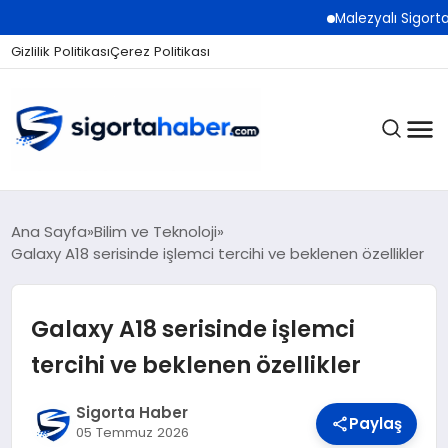
Malezyalı Sigorta Şirket
Gizlilik Politikası
Çerez Politikası
SIGORTA
Ana Sayfa
Bilim ve Teknoloji
Galaxy A18 serisinde işlemci tercihi ve beklenen özellikler
BES / HAYAT
Galaxy A18 serisinde işlemci
tercihi ve beklenen özellikler
EKONOMI
Sigorta Haber
Paylaş
05 Temmuz 2026