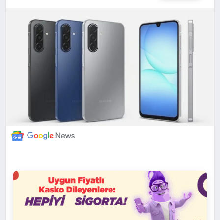
DÜNYA
BILIM VE TEKNOLOJI
OTOMOBIL
KÜNYE
İLETIŞIM