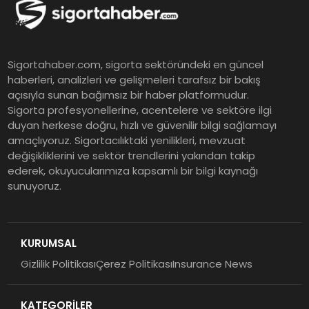
Sonuçlarını Açıkladı
EY Küresel Siber Güvenlik
Sigortahaber.com, sigorta sektöründeki en güncel
Araştırması: Yapay Zekâ Destekli
haberleri, analizleri ve gelişmeleri tarafsız bir bakış
Tehditler ve Kurumsal
açısıyla sunan bağımsız bir haber platformudur.
Dayanıklılık
Sigorta profesyonellerine, acentelere ve sektöre ilgi
duyan herkese doğru, hızlı ve güvenilir bilgi sağlamayı
Sigorta Mobil İzmir Bölge
amaçlıyoruz. Sigortacılıktaki yenilikleri, mevzuat
Müdürlüğü Faaliyete Başladı
değişikliklerini ve sektör trendlerini yakından takip
ederek, okuyucularımıza kapsamlı bir bilgi kaynağı
sunuyoruz.
Ser Glass Oto Camları 6. Yaşını
Kutluyor
KURUMSAL
Gizlilik Politikası
Çerez Politikası
Insurance News
Koç Holding 2026 Yılının İlk
Yarısına İlişkin Finansal
KATEGORİLER
Sonuçlarını Açıkladı