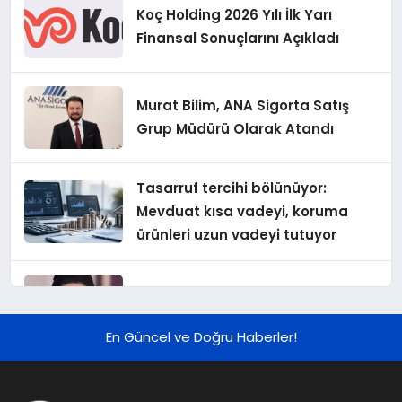
Koç Holding 2026 Yılı İlk Yarı
Finansal Sonuçlarını Açıkladı
Murat Bilim, ANA Sigorta Satış
Grup Müdürü Olarak Atandı
Tasarruf tercihi bölünüyor:
Mevduat kısa vadeyi, koruma
ürünleri uzun vadeyi tutuyor
Şekerbank 2026 İlk Yarı Finansal
Sonuçları
En Güncel ve Doğru Haberler!
ING Türkiye 2026 Yılının İlk
Yarısına İlişkin Konsolide Finansal