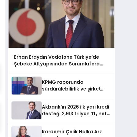
Erhan Eraydın Vodafone Türkiye’de
Şebeke Altyapısından Sorumlu İcra
Kurulu Başkan Yardımcısı oldu
KPMG raporunda
sürdürülebilirlik ve şirket
değerleme açığı
Akbank’ın 2026 ilk yarı kredi
desteği 2,913 trilyon TL, net
kârı 34,333 milyar TL
Kardemir Çelik Halka Arz