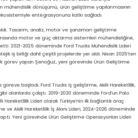
tin mühendislik dönüşümü, ürün geliştirme yapılanmasının
ekosistemiyle entegrasyonuna katkı sağladı.
tıldı. Tasarım, analiz, motor ve şanzıman geliştirme
 arasında motor ve güç aktarma sistemleri mühendisliğine,
k etti. 2021-2025 döneminde Ford Trucks Mühendislik Lideri
jik iş birliği dahil çeşitli projelerde yer aldı. Nisan 2025’ten
ak görev yapan Şenoğuz, yeni görevinde Ürün Geliştirme
 göreve başladı. Ford Trucks iş geliştirme, Akıllı Hareketlilik,
ı gibi alanlarda çalıştı. 2019-2020 döneminde Ford’un Palo
 Hareketlilik Lideri olarak Türkiye’nin ilk bağlantılı araç
me ve Akıllı Hareketlilik İş Alanı Lideri, 2024-2026 döneminde
aptı. Yeni görevinde Ürün Geliştirme Operasyonları Lideri