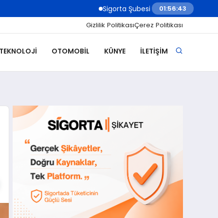
Sigorta Şubesi Nasıl Açılır? Sigorta World Şub
01:56:45
Gizlilik Politikası
Çerez Politikası
 TEKNOLOJI
OTOMOBIL
KÜNYE
İLETIŞIM