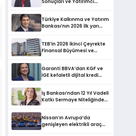
Sonuçları ve Yatırımcı
Dağılımı
Türkiye Kalkınma ve Yatırım
Bankası’nın 2026 ilk yarı
finansal sonuçları ve
faaliyetleri
TEB’in 2026 İkinci Çeyrekte
Finansal Büyümesi ve
Stratejik Çalışmaları
Garanti BBVA’dan KGF ve
İGE kefaletli dijital kredi
başvurusu
İş Bankası’ndan 12 Yıl Vadeli
Katkı Sermaye Niteliğinde
Eurotahvil İhracı
Nissan’ın Avrupa’da
genişleyen elektrikli araç
gamı