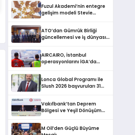
Fuzul Akademi’nin entegre
gelişim modeli Stevie
Awards’ta iki Gümüş ödül
aldı
ATO’dan Gümrük Birliği
güncellemesi ve iş dünyası
talepleri
AIRCAIRO, İstanbul
operasyonlarını İGA’da
topluyor
Lonca Global Programı ile
Slush 2026 başvuruları 31
Temmuz’a kadar sürüyor
Vakıfbank’tan Deprem
Bölgesi ve Yeşil Dönüşüm
İçin 300 Milyon Dolarlık
Finansman
M Oil’den Güçlü Büyüme
Mesajı