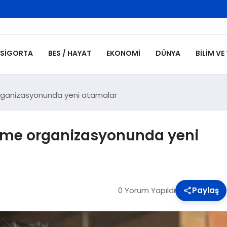
SIGORTA
BES / HAYAT
EKONOMI
DÜNYA
BILIM VE
organizasyonunda yeni atamalar
irme organizasyonunda yeni
0 Yorum Yapıldı
Paylaş