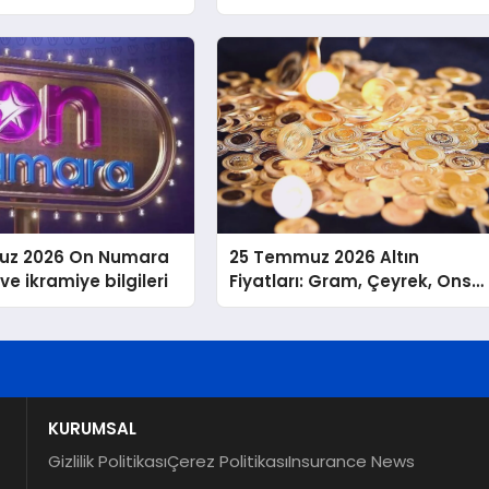
uz 2026 On Numara
25 Temmuz 2026 Altın
ve ikramiye bilgileri
Fiyatları: Gram, Çeyrek, Ons
ve Cumhuriyet Altını
KURUMSAL
Gizlilik Politikası
Çerez Politikası
Insurance News