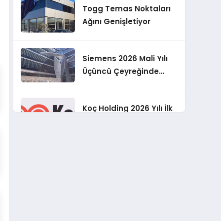
Togg Temas Noktaları
Geliştirmeyi
Ağını Genişletiyor
Hedefliyoruz”
Siemens 2026 Mali Yılı
Üçüncü Çeyreğinde
Rekor Sipariş, Kâr ve
Yükseltilen EPS
Koç Holding 2026 Yılı İlk
Beklentisi
Yarı Finansal
Sonuçlarını Açıkladı
Murat Bilim, ANA Sigorta
Satış Grup Müdürü
Olarak Atandı
Tasarruf tercihi
bölünüyor: Mevduat