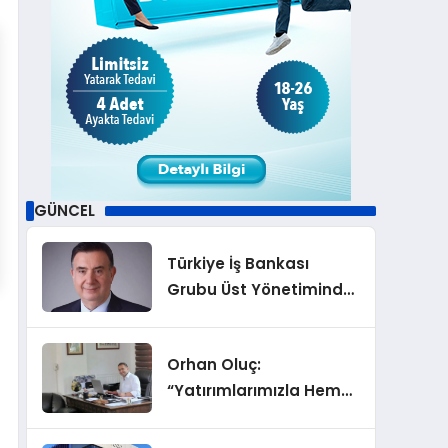
GÜNCEL
Türkiye İş Bankası
Grubu Üst Yönetiminde
Görev Değişiklikleri
Orhan Oluç:
“Yatırımlarımızla Hem
Şirketimizi Hem de
Acentelik Mesleğini