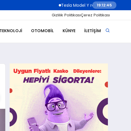
Tesla Model Y rakibi Lucid Cosmos ertelendi
19:12:47
Gizlilik Politikası
Çerez Politikası
 TEKNOLOJI
OTOMOBIL
KÜNYE
İLETIŞIM