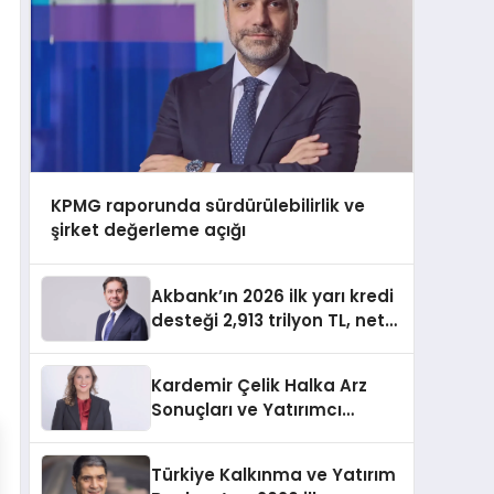
KPMG raporunda sürdürülebilirlik ve
şirket değerleme açığı
Akbank’ın 2026 ilk yarı kredi
desteği 2,913 trilyon TL, net
kârı 34,333 milyar TL
Kardemir Çelik Halka Arz
Sonuçları ve Yatırımcı
Dağılımı
Türkiye Kalkınma ve Yatırım