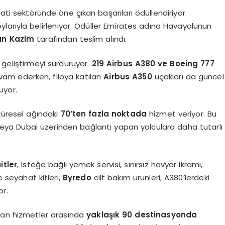
hati sektöründe öne çıkan başarıları ödüllendiriyor.
larıyla belirleniyor. Ödüller Emirates adına Havayolunun
n Kazim
tarafından teslim alındı.
 geliştirmeyi sürdürüyor.
219 Airbus A380 ve Boeing 777
am ederken, filoya katılan
Airbus A350
uçakları da güncel
uyor.
 küresel ağındaki
70’ten fazla noktada
hizmet veriyor. Bu
eya Dubai üzerinden bağlantı yapan yolculara daha tutarlı
itler
, isteğe bağlı yemek servisi, sınırsız havyar ikramı,
 seyahat kitleri,
Byredo
cilt bakım ürünleri, A380’lerdeki
or.
nulan hizmetler arasında
yaklaşık 90 destinasyonda