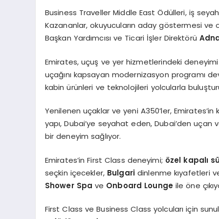
Business Traveller Middle East Ödülleri, iş seya
Kazananlar, okuyucuların aday göstermesi ve oy
Başkan Yardımcısı ve Ticari İşler Direktörü
Adna
Emirates, uçuş ve yer hizmetlerindeki deneyimi
uçağını kapsayan modernizasyon programı dev
kabin ürünleri ve teknolojileri yolcularla buluştur
Yenilenen uçaklar ve yeni A350’ler, Emirates’in
yapı, Dubai’ye seyahat eden, Dubai’den uçan v
bir deneyim sağlıyor.
Emirates’in First Class deneyimi;
özel kapalı sü
seçkin içecekler,
Bulgari
dinlenme kıyafetleri ve
Shower Spa
ve
Onboard Lounge
ile öne çıkıy
First Class ve Business Class yolcuları için su