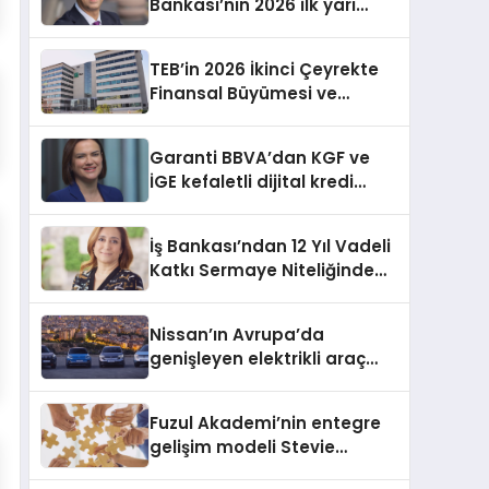
Bankası’nın 2026 ilk yarı
finansal sonuçları ve
faaliyetleri
TEB’in 2026 İkinci Çeyrekte
Finansal Büyümesi ve
Stratejik Çalışmaları
Garanti BBVA’dan KGF ve
İGE kefaletli dijital kredi
başvurusu
İş Bankası’ndan 12 Yıl Vadeli
Katkı Sermaye Niteliğinde
Eurotahvil İhracı
Nissan’ın Avrupa’da
genişleyen elektrikli araç
gamı
Fuzul Akademi’nin entegre
gelişim modeli Stevie
Awards’ta iki Gümüş ödül