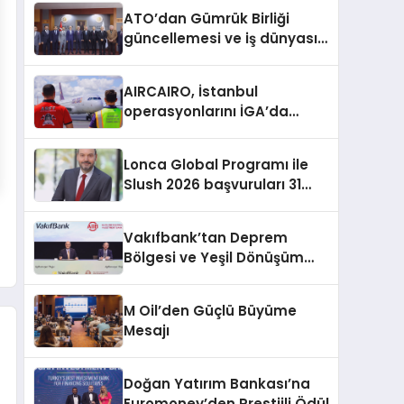
aldı
ATO’dan Gümrük Birliği
güncellemesi ve iş dünyası
talepleri
AIRCAIRO, İstanbul
operasyonlarını İGA’da
topluyor
Lonca Global Programı ile
Slush 2026 başvuruları 31
Temmuz’a kadar sürüyor
Vakıfbank’tan Deprem
Bölgesi ve Yeşil Dönüşüm
İçin 300 Milyon Dolarlık
Finansman
M Oil’den Güçlü Büyüme
Mesajı
Doğan Yatırım Bankası’na
Euromoney’den Prestijli Ödül