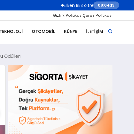
Erken BES oltre 2 milioni di under 18: il risp
09:04:15
Gizlilik Politikası
Çerez Politikası
 TEKNOLOJI
OTOMOBIL
KÜNYE
İLETIŞIM
u Ödülleri