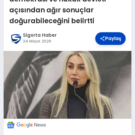
DÜNYA
açısından ağır sonuçlar
doğurabileceğini belirtti
BILIM VE TEKNOLOJI
Sigorta Haber
Paylaş
24 Mayıs 2026
OTOMOBIL
KÜNYE
İLETIŞIM