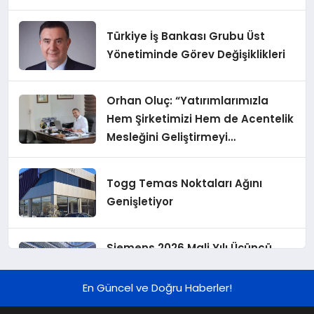
Türkiye İş Bankası Grubu Üst
Yönetiminde Görev Değişiklikleri
Orhan Oluç: “Yatırımlarımızla
Hem Şirketimizi Hem de Acentelik
Mesleğini Geliştirmeyi
Hedefliyoruz”
Togg Temas Noktaları Ağını
Genişletiyor
Siemens 2026 Mali Yılı Üçüncü
Çeyreğinde Rekor Sipariş, Kâr ve
Yükseltilen EPS Beklentisi
En Güncel ve Doğru Haberler!