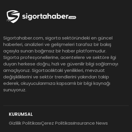
Koç Holding 2026 Yılı İlk Yarı
Finansal Sonuçlarını Açıkladı
Murat Bilim, ANA Sigorta Satış
Sigortahaber.com, sigorta sektöründeki en güncel
Grup Müdürü Olarak Atandı
haberleri, analizleri ve gelişmeleri tarafsız bir bakış
açısıyla sunan bağımsız bir haber platformudur.
Sigorta profesyonellerine, acentelere ve sektöre ilgi
Tasarruf tercihi bölünüyor:
duyan herkese doğru, hızlı ve güvenilir bilgi sağlamayı
amaçlıyoruz. Sigortacılıktaki yenilikleri, mevzuat
Mevduat kısa vadeyi, koruma
değişikliklerini ve sektör trendlerini yakından takip
ürünleri uzun vadeyi tutuyor
ederek, okuyucularımıza kapsamlı bir bilgi kaynağı
sunuyoruz.
Şekerbank 2026 İlk Yarı Finansal
Sonuçları
KURUMSAL
Gizlilik Politikası
Çerez Politikası
Insurance News
ING Türkiye 2026 Yılının İlk