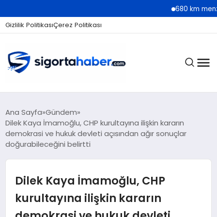
680 km menzilli yeni 
Gizlilik Politikası
Çerez Politikası
SIGORTA
Ana Sayfa
Gündem
Dilek Kaya İmamoğlu, CHP kurultayına ilişkin kararın
demokrasi ve hukuk devleti açısından ağır sonuçlar
doğurabileceğini belirtti
BES / HAYAT
Dilek Kaya İmamoğlu, CHP
EKONOMI
kurultayına ilişkin kararın
demokrasi ve hukuk devleti