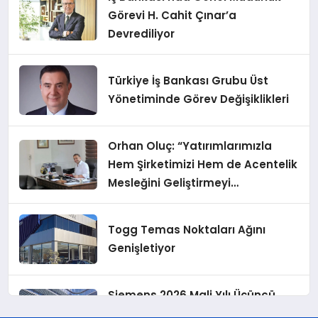
Görevi H. Cahit Çınar’a
Devrediliyor
Türkiye İş Bankası Grubu Üst
Yönetiminde Görev Değişiklikleri
Orhan Oluç: “Yatırımlarımızla
Hem Şirketimizi Hem de Acentelik
Mesleğini Geliştirmeyi
Hedefliyoruz”
Togg Temas Noktaları Ağını
Genişletiyor
Siemens 2026 Mali Yılı Üçüncü
Çeyreğinde Rekor Sipariş, Kâr ve