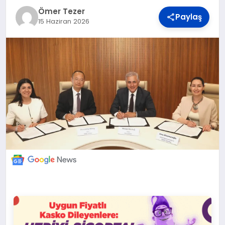
DÜNYA
Ömer Tezer
Paylaş
15 Haziran 2026
BILIM VE TEKNOLOJI
OTOMOBIL
KÜNYE
İLETIŞIM