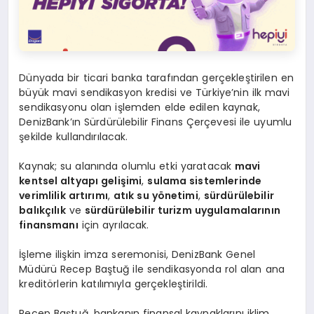
Dünyada bir ticari banka tarafından gerçekleştirilen en
büyük mavi sendikasyon kredisi ve Türkiye’nin ilk mavi
sendikasyonu olan işlemden elde edilen kaynak,
DenizBank’ın Sürdürülebilir Finans Çerçevesi ile uyumlu
şekilde kullandırılacak.
Kaynak; su alanında olumlu etki yaratacak
mavi
kentsel altyapı gelişimi
,
sulama sistemlerinde
verimlilik artırımı
,
atık su yönetimi
,
sürdürülebilir
balıkçılık
ve
sürdürülebilir turizm uygulamalarının
finansmanı
için ayrılacak.
İşleme ilişkin imza seremonisi, DenizBank Genel
Müdürü Recep Baştuğ ile sendikasyonda rol alan ana
kreditörlerin katılımıyla gerçekleştirildi.
Recep Baştuğ, bankanın finansal kaynaklarını iklim