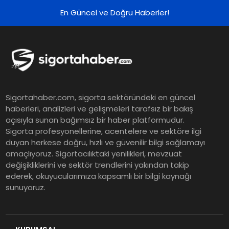
Yükseltilen EPS Beklentisi
En Güncel ve Doğru Haberler!
Koç Holding 2026 Yılı İlk Yarı
Finansal Sonuçlarını Açıkladı
Murat Bilim, ANA Sigorta Satış
Sigortahaber.com, sigorta sektöründeki en güncel
Grup Müdürü Olarak Atandı
haberleri, analizleri ve gelişmeleri tarafsız bir bakış
açısıyla sunan bağımsız bir haber platformudur.
Sigorta profesyonellerine, acentelere ve sektöre ilgi
Tasarruf tercihi bölünüyor:
duyan herkese doğru, hızlı ve güvenilir bilgi sağlamayı
amaçlıyoruz. Sigortacılıktaki yenilikleri, mevzuat
Mevduat kısa vadeyi, koruma
değişikliklerini ve sektör trendlerini yakından takip
ürünleri uzun vadeyi tutuyor
ederek, okuyucularımıza kapsamlı bir bilgi kaynağı
sunuyoruz.
Şekerbank 2026 İlk Yarı Finansal
Sonuçları