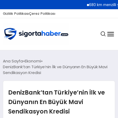
680 km menzilli yeni Hyun
Gizlilik Politikası
Çerez Politikası
SIGORTA
Ana Sayfa
Ekonomi
DenizBank’tan Türkiye’nin İlk ve Dünyanın En Büyük Mavi
Sendikasyon Kredisi
BES / HAYAT
DenizBank’tan Türkiye’nin İlk ve
EKONOMI
Dünyanın En Büyük Mavi
Sendikasyon Kredisi