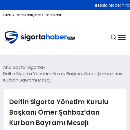
Tesla Model Y rakibi Luc
Gizlilik Politikası
Çerez Politikası
SIGORTA
Ana Sayfa
Sigorta
Delfin Sigorta Yönetim Kurulu Başkanı Ömer Şahbaz’dan
Kurban Bayramı Mesajı
BES / HAYAT
Delfin Sigorta Yönetim Kurulu
EKONOMI
Başkanı Ömer Şahbaz’dan
Kurban Bayramı Mesajı