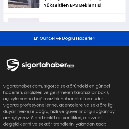
Yükseltilen EPS Beklentisi
Koç Holding 2026 Yılı İlk Yarı
Finansal Sonuçlarını Açıkladı
En Güncel ve Doğru Haberler!
Murat Bilim, ANA Sigorta Satış
Grup Müdürü Olarak Atandı
Tasarruf tercihi bölünüyor:
Sigortahaber.com, sigorta sektöründeki en güncel
Mevduat kısa vadeyi, koruma
haberleri, analizleri ve gelişmeleri tarafsız bir bakış
ürünleri uzun vadeyi tutuyor
açısıyla sunan bağımsız bir haber platformudur.
Sigorta profesyonellerine, acentelere ve sektöre ilgi
duyan herkese doğru, hızlı ve güvenilir bilgi sağlamayı
Şekerbank 2026 İlk Yarı Finansal
amaçlıyoruz. Sigortacılıktaki yenilikleri, mevzuat
Sonuçları
değişikliklerini ve sektör trendlerini yakından takip