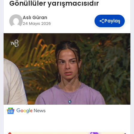
DÜNYA
Gönüllüler yarışmacısıdır
Aslı Güran
Paylaş
BILIM VE TEKNOLOJI
24 Mayıs 2026
OTOMOBIL
KÜNYE
İLETIŞIM