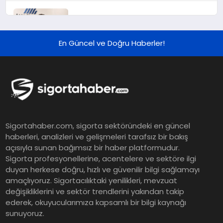
Murat Bilim, ANA Sigorta Satış
Grup Müdürü Olarak Atandı
En Güncel ve Doğru Haberler!
Tasarruf tercihi bölünüyor:
Mevduat kısa vadeyi, koruma
ürünleri uzun vadeyi tutuyor
Şekerbank 2026 İlk Yarı Finansal
Sigortahaber.com, sigorta sektöründeki en güncel
Sonuçları
haberleri, analizleri ve gelişmeleri tarafsız bir bakış
açısıyla sunan bağımsız bir haber platformudur.
Sigorta profesyonellerine, acentelere ve sektöre ilgi
ING Türkiye 2026 Yılının İlk
duyan herkese doğru, hızlı ve güvenilir bilgi sağlamayı
amaçlıyoruz. Sigortacılıktaki yenilikleri, mevzuat
Yarısına İlişkin Konsolide Finansal
değişikliklerini ve sektör trendlerini yakından takip
Sonuçlarını Açıkladı
ederek, okuyucularımıza kapsamlı bir bilgi kaynağı
sunuyoruz.