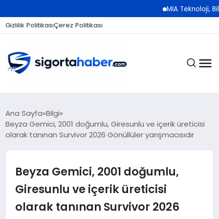
MİA Teknoloji, Bilişim 500 Ö
Gizlilik Politikası
Çerez Politikası
SIGORTA
Ana Sayfa
Bilgi
Beyza Gemici, 2001 doğumlu, Giresunlu ve içerik üreticisi
olarak tanınan Survivor 2026 Gönüllüler yarışmacısıdır
BES / HAYAT
Beyza Gemici, 2001 doğumlu,
EKONOMI
Giresunlu ve içerik üreticisi
olarak tanınan Survivor 2026