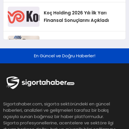
Koç Holding 2026 Yılı İlk Yarı
Finansal Sonuçlarını Açıkladı
Murat Bilim, ANA Sigorta Satış
Grup Müdürü Olarak Atandı
En Güncel ve Doğru Haberler!
Tasarruf tercihi bölünüyor:
Mevduat kısa vadeyi, koruma
ürünleri uzun vadeyi tutuyor
Şekerbank 2026 İlk Yarı Finansal
Sigortahaber.com, sigorta sektöründeki en güncel
Sonuçları
haberleri, analizleri ve gelişmeleri tarafsız bir bakış
açısıyla sunan bağımsız bir haber platformudur.
Sigorta profesyonellerine, acentelere ve sektöre ilgi
ING Türkiye 2026 Yılının İlk