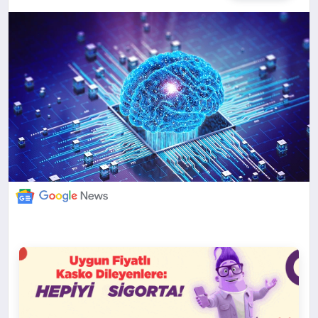
DÜNYA
BILIM VE TEKNOLOJI
OTOMOBIL
KÜNYE
İLETIŞIM