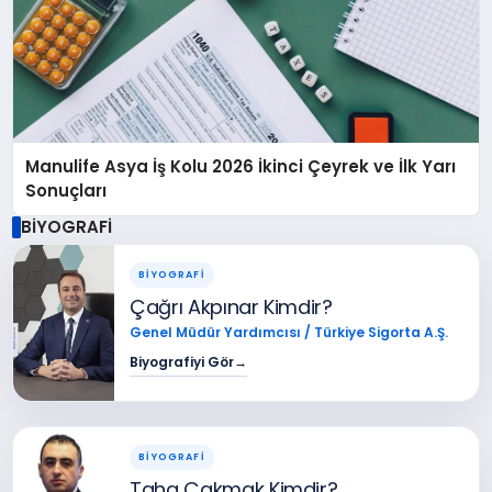
Manulife Asya İş Kolu 2026 İkinci Çeyrek ve İlk Yarı
Sonuçları
BİYOGRAFİ
BİYOGRAFİ
Çağrı Akpınar Kimdir?
Genel Müdür Yardımcısı / Türkiye Sigorta A.Ş.
Biyografiyi Gör
→
BİYOGRAFİ
Taha Çakmak Kimdir?