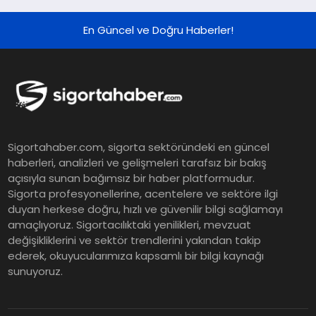
Çeyreğinde Rekor Sipariş, Kâr ve
Yükseltilen EPS Beklentisi
En Güncel ve Doğru Haberler!
Koç Holding 2026 Yılı İlk Yarı
Finansal Sonuçlarını Açıkladı
Murat Bilim, ANA Sigorta Satış
Sigortahaber.com, sigorta sektöründeki en güncel
Grup Müdürü Olarak Atandı
haberleri, analizleri ve gelişmeleri tarafsız bir bakış
açısıyla sunan bağımsız bir haber platformudur.
Sigorta profesyonellerine, acentelere ve sektöre ilgi
Tasarruf tercihi bölünüyor:
duyan herkese doğru, hızlı ve güvenilir bilgi sağlamayı
amaçlıyoruz. Sigortacılıktaki yenilikleri, mevzuat
Mevduat kısa vadeyi, koruma
değişikliklerini ve sektör trendlerini yakından takip
ürünleri uzun vadeyi tutuyor
ederek, okuyucularımıza kapsamlı bir bilgi kaynağı
sunuyoruz.
Şekerbank 2026 İlk Yarı Finansal
Sonuçları