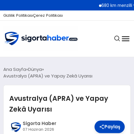
680 km menzilli yeni Hyun
Gizlilik Politikası
Çerez Politikası
SIGORTA
Ana Sayfa
Dünya
Avustralya (APRA) ve Yapay Zekâ Uyarısı
BES / HAYAT
Avustralya (APRA) ve Yapay
Zekâ Uyarısı
EKONOMI
Sigorta Haber
Paylaş
07 Haziran 2026