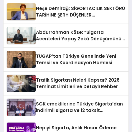
Neşe Demirağ: SİGORTACILIK SEKTÖRÜ
TARİHİNE ŞERH DÜŞENLER…
Abdurrahman Köse: “Sigorta
Acenteleri Yapay Zekâ Dönüşümünün
Dışında Kalmamalı”
TÜGAP’tan Türkiye Genelinde Yeni
Temsil ve Koordinasyon Hamlesi
Trafik Sigortası Neleri Kapsar? 2026
Teminat Limitleri ve Detaylı Rehber
SGK emeklilerine Türkiye Sigorta’dan
indirimli sigorta ve 12 taksit
kampanyası
Hepiyi Sigorta, Anlık Hasar Ödeme