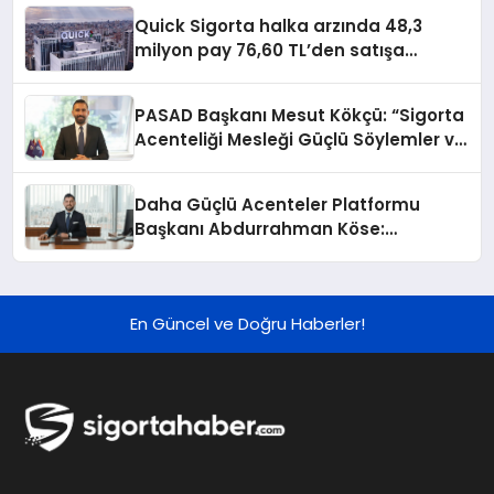
Quick Sigorta halka arzında 48,3
milyon pay 76,60 TL’den satışa
sunulacak
PASAD Başkanı Mesut Kökçü: “Sigorta
Acenteliği Mesleği Güçlü Söylemler ve
Somut Projelerle Geleceğe
Taşınmalıdır”
Daha Güçlü Acenteler Platformu
Başkanı Abdurrahman Köse:
“Sigortacılığı toplumun gündemine
taşımalı, sigorta bilincini yeni
projelerle büyütmeliyiz”
En Güncel ve Doğru Haberler!