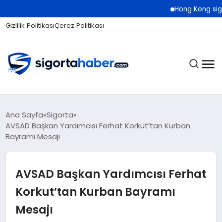
Hong Kong sigorta piyasa
Gizlilik Politikası
Çerez Politikası
SIGORTA
Ana Sayfa
Sigorta
AVSAD Başkan Yardımcısı Ferhat Korkut’tan Kurban
Bayramı Mesajı
BES / HAYAT
AVSAD Başkan Yardımcısı Ferhat
EKONOMI
Korkut’tan Kurban Bayramı
Mesajı