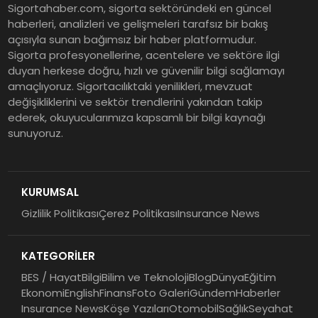
Sigortahaber.com, sigorta sektöründeki en güncel
haberleri, analizleri ve gelişmeleri tarafsız bir bakış
açısıyla sunan bağımsız bir haber platformudur.
Sigorta profesyonellerine, acentelere ve sektöre ilgi
duyan herkese doğru, hızlı ve güvenilir bilgi sağlamayı
amaçlıyoruz. Sigortacılıktaki yenilikleri, mevzuat
değişikliklerini ve sektör trendlerini yakından takip
ederek, okuyucularımıza kapsamlı bir bilgi kaynağı
sunuyoruz.
KURUMSAL
Gizlilik Politikası
Çerez Politikası
Insurance News
KATEGORİLER
BES / Hayat
Bilgi
Bilim ve Teknoloji
Blog
Dünya
Eğitim
Ekonomi
English
Finans
Foto Galeri
Gündem
Haberler
Insurance News
Köşe Yazıları
Otomobil
Sağlık
Seyahat