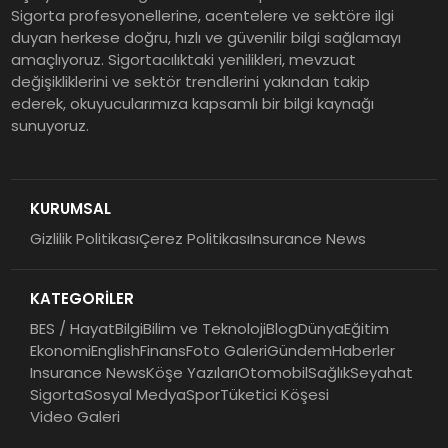
Sigorta profesyonellerine, acentelere ve sektöre ilgi
ING Türkiye 2026 Yılının İlk
duyan herkese doğru, hızlı ve güvenilir bilgi sağlamayı
amaçlıyoruz. Sigortacılıktaki yenilikleri, mevzuat
Yarısına İlişkin Konsolide Finansal
değişikliklerini ve sektör trendlerini yakından takip
Sonuçlarını Açıkladı
ederek, okuyucularımıza kapsamlı bir bilgi kaynağı
sunuyoruz.
EY Küresel Siber Güvenlik
Araştırması: Yapay Zekâ Destekli
Tehditler ve Kurumsal
KURUMSAL
Dayanıklılık
Gizlilik Politikası
Çerez Politikası
Insurance News
Sigorta Mobil İzmir Bölge
Müdürlüğü Faaliyete Başladı
KATEGORİLER
BES / Hayat
Bilgi
Bilim ve Teknoloji
Blog
Dünya
Eğitim
Ekonomi
English
Finans
Foto Galeri
Gündem
Haberler
Insurance News
Köşe Yazıları
Otomobil
Sağlık
Seyahat
Sigorta
Sosyal Medya
Spor
Tüketici Köşesi
Video Galeri