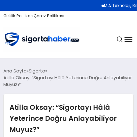
MİA Teknoloji, Bilişim 50
Gizlilik Politikası
Çerez Politikası
SIGORTA
Ana Sayfa
Sigorta
Atilla Oksay: “Sigortayı Hâlâ Yeterince Doğru Anlayabiliyor
Muyuz?”
BES / HAYAT
Atilla Oksay: “Sigortayı Hâlâ
EKONOMI
Yeterince Doğru Anlayabiliyor
Muyuz?”