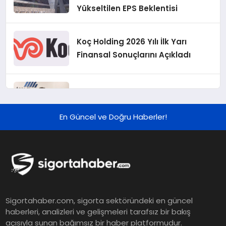
Yükseltilen EPS Beklentisi
Koç Holding 2026 Yılı İlk Yarı
Finansal Sonuçlarını Açıkladı
Murat Bilim, ANA Sigorta Satış
Grup Müdürü Olarak Atandı
En Güncel ve Doğru Haberler!
Tasarruf tercihi bölünüyor:
Mevduat kısa vadeyi, koruma
ürünleri uzun vadeyi tutuyor
Şekerbank 2026 İlk Yarı Finansal
Sigortahaber.com, sigorta sektöründeki en güncel
Sonuçları
haberleri, analizleri ve gelişmeleri tarafsız bir bakış
açısıyla sunan bağımsız bir haber platformudur.