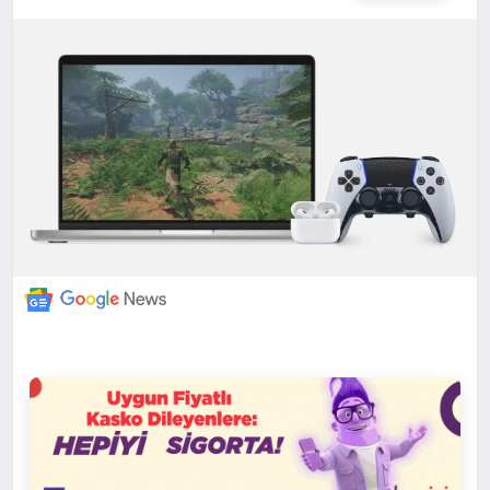
DÜNYA
BILIM VE TEKNOLOJI
OTOMOBIL
KÜNYE
İLETIŞIM