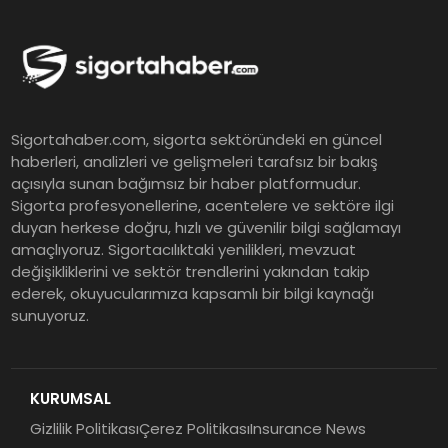
ING Türkiye 2026 Yılının İlk
Yarısına İlişkin Konsolide Finansal
Sonuçlarını Açıkladı
EY Küresel Siber Güvenlik
Sigortahaber.com, sigorta sektöründeki en güncel
Araştırması: Yapay Zekâ Destekli
haberleri, analizleri ve gelişmeleri tarafsız bir bakış
Tehditler ve Kurumsal
açısıyla sunan bağımsız bir haber platformudur.
Dayanıklılık
Sigorta profesyonellerine, acentelere ve sektöre ilgi
duyan herkese doğru, hızlı ve güvenilir bilgi sağlamayı
Sigorta Mobil İzmir Bölge
amaçlıyoruz. Sigortacılıktaki yenilikleri, mevzuat
Müdürlüğü Faaliyete Başladı
değişikliklerini ve sektör trendlerini yakından takip
ederek, okuyucularımıza kapsamlı bir bilgi kaynağı
sunuyoruz.
Ser Glass Oto Camları 6. Yaşını
Kutluyor
KURUMSAL
Gizlilik Politikası
Çerez Politikası
Insurance News
Koç Holding 2026 Yılının İlk