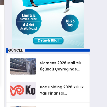
GÜNCEL
Siemens 2026 Mali Yılı
Üçüncü Çeyreğinde
Rekor Sipariş, Kâr ve
Yükseltilen EPS
Koç Holding 2026 Yılı İlk
Beklentisi
Yarı Finansal
Sonuçlarını Açıkladı