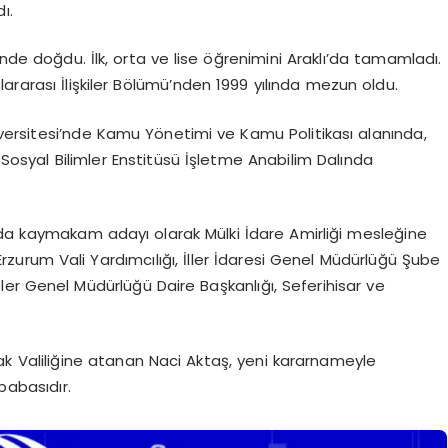
ı.
sinde doğdu. İlk, orta ve lise öğrenimini Araklı’da tamamladı.
slararası İlişkiler Bölümü’nden 1999 yılında mezun oldu.
niversitesi’nde Kamu Yönetimi ve Kamu Politikası alanında,
i Sosyal Bilimler Enstitüsü İşletme Anabilim Dalında
nda kaymakam adayı olarak Mülki İdare Amirliği mesleğine
urum Vali Yardımcılığı, İller İdaresi Genel Müdürlüğü Şube
er Genel Müdürlüğü Daire Başkanlığı, Seferihisar ve
şak Valiliğine atanan Naci Aktaş, yeni kararnameyle
 babasıdır.