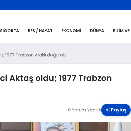
SIGORTA
BES / HAYAT
EKONOMI
DÜNYA
BILIM VE
du; 1977 Trabzon Araklı doğumlu
ci Aktaş oldu; 1977 Trabzon
0 Yorum Yapıldı
Paylaş