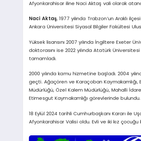
Afyonkarahisar iline Naci Aktaş vali olarak atand
Naci Aktaş
, 1977 yılında Trabzon’un Araklı ilçe
Ankara Üniversitesi Siyasal Bilgiler Fakültesi Ulu
Yüksek lisansını 2007 yılında İngiltere Exeter Ü
doktorasını ise 2022 yılında Atatürk Üniversites
tamamladı.
2000 yılında kamu hizmetine başladı. 2004 yılı
geçti. Ağaçören ve Karaçoban Kaymakamlığı, Erz
Müdürlüğü, Özel Kalem Müdürlüğü, Mahalli İdarel
Etimesgut Kaymakamlığı görevlerinde bulundu.
18 Eylül 2024 tarihli Cumhurbaşkanı Kararı ile U
Afyonkarahisar Valisi oldu. Evli ve iki kız çocuğu