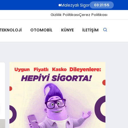
Malezyalı Sigorta Şirketleri Müşteri İletiş
03:21:57
Gizlilik Politikası
Çerez Politikası
 TEKNOLOJI
OTOMOBIL
KÜNYE
İLETIŞIM