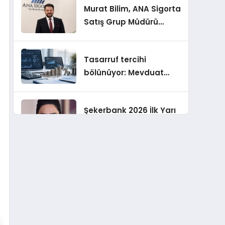
Murat Bilim, ANA Sigorta
Satış Grup Müdürü
Olarak Atandı
Tasarruf tercihi
bölünüyor: Mevduat
kısa vadeyi, koruma
ürünleri uzun vadeyi
Şekerbank 2026 İlk Yarı
tutuyor
Finansal Sonuçları
ING Türkiye 2026 Yılının
İlk Yarısına İlişkin
Konsolide Finansal
Sonuçlarını Açıkladı
EY Küresel Siber
Güvenlik Araştırması: