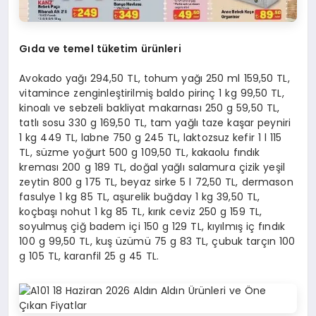
Gıda ve temel tüketim ürünleri
Avokado yağı 294,50 TL, tohum yağı 250 ml 159,50 TL,
vitamince zenginleştirilmiş baldo pirinç 1 kg 99,50 TL,
kinoalı ve sebzeli bakliyat makarnası 250 g 59,50 TL,
tatlı sosu 330 g 169,50 TL, tam yağlı taze kaşar peyniri
1 kg 449 TL, labne 750 g 245 TL, laktozsuz kefir 1 l 115
TL, süzme yoğurt 500 g 109,50 TL, kakaolu fındık
kreması 200 g 189 TL, doğal yağlı salamura çizik yeşil
zeytin 800 g 175 TL, beyaz sirke 5 l 72,50 TL, dermason
fasulye 1 kg 85 TL, aşurelik buğday 1 kg 39,50 TL,
koçbaşı nohut 1 kg 85 TL, kırık ceviz 250 g 159 TL,
soyulmuş çiğ badem içi 150 g 129 TL, kıyılmış iç fındık
100 g 99,50 TL, kuş üzümü 75 g 83 TL, çubuk tarçın 100
g 105 TL, karanfil 25 g 45 TL.