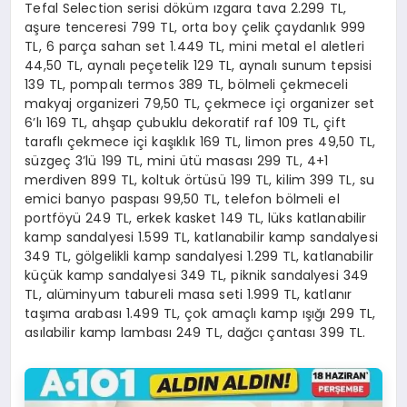
Tefal Selection serisi döküm ızgara tava 2.299 TL,
aşure tenceresi 799 TL, orta boy çelik çaydanlık 999
TL, 6 parça sahan set 1.449 TL, mini metal el aletleri
44,50 TL, aynalı peçetelik 129 TL, aynalı sunum tepsisi
139 TL, pompalı termos 389 TL, bölmeli çekmeceli
makyaj organizeri 79,50 TL, çekmece içi organizer set
6’lı 169 TL, ahşap çubuklu dekoratif raf 109 TL, çift
taraflı çekmece içi kaşıklık 169 TL, limon pres 49,50 TL,
süzgeç 3’lü 199 TL, mini ütü masası 299 TL, 4+1
merdiven 899 TL, koltuk örtüsü 199 TL, kilim 399 TL, su
emici banyo paspası 99,50 TL, telefon bölmeli el
portföyü 249 TL, erkek kasket 149 TL, lüks katlanabilir
kamp sandalyesi 1.599 TL, katlanabilir kamp sandalyesi
349 TL, gölgelikli kamp sandalyesi 1.299 TL, katlanabilir
küçük kamp sandalyesi 349 TL, piknik sandalyesi 349
TL, alüminyum tabureli masa seti 1.999 TL, katlanır
taşıma arabası 1.499 TL, çok amaçlı kamp ışığı 299 TL,
asılabilir kamp lambası 249 TL, dağcı çantası 399 TL.