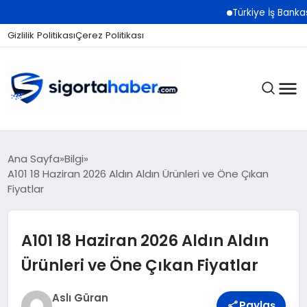
Türkiye İş Bankası Grubu Üst Yönetimi
Gizlilik Politikası
Çerez Politikası
SIGORTA
Ana Sayfa
Bilgi
A101 18 Haziran 2026 Aldın Aldın Ürünleri ve Öne Çıkan
Fiyatlar
BES / HAYAT
A101 18 Haziran 2026 Aldın Aldın
EKONOMI
Ürünleri ve Öne Çıkan Fiyatlar
Aslı Güran
Paylaş