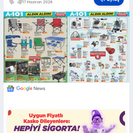
DÜNYA
17 Haziran 2026
BILIM VE TEKNOLOJI
OTOMOBIL
KÜNYE
İLETIŞIM