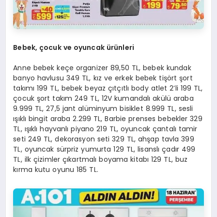
Bebek, çocuk ve oyuncak ürünleri
Anne bebek keçe organizer 89,50 TL, bebek kundak
banyo havlusu 349 TL, kız ve erkek bebek tişört şort
takımı 199 TL, bebek beyaz çıtçıtlı body atlet 2’li 199 TL,
çocuk şort takım 249 TL, 12V kumandalı akülü araba
9.999 TL, 27,5 jant alüminyum bisiklet 8.999 TL, sesli
ışıklı bingit araba 2.299 TL, Barbie prenses bebekler 329
TL, ışıklı hayvanlı piyano 219 TL, oyuncak çantalı tamir
seti 249 TL, dekorasyon seti 329 TL, ahşap tavla 399
TL, oyuncak sürpriz yumurta 129 TL, lisanslı çadır 499
TL, ilk çizimler çıkartmalı boyama kitabı 129 TL, buz
kırma kutu oyunu 185 TL.