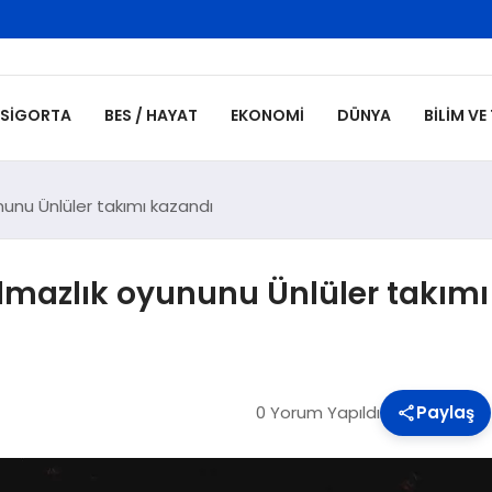
SIGORTA
BES / HAYAT
EKONOMI
DÜNYA
BILIM VE
nunu Ünlüler takımı kazandı
lmazlık oyununu Ünlüler takımı
0 Yorum Yapıldı
Paylaş