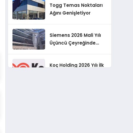
Togg Temas Noktaları
Geliştirmeyi
Ağını Genişletiyor
Hedefliyoruz”
Siemens 2026 Mali Yılı
Üçüncü Çeyreğinde
Rekor Sipariş, Kâr ve
Yükseltilen EPS
Koç Holding 2026 Yılı İlk
Beklentisi
Yarı Finansal
Sonuçlarını Açıkladı
Murat Bilim, ANA Sigorta
Satış Grup Müdürü
Olarak Atandı
Tasarruf tercihi
bölünüyor: Mevduat