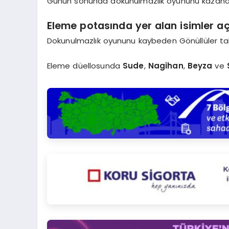
Günün sonunda dokunulmazlık oyununu kazan
Eleme potasında yer alan isimler aç
Dokunulmazlık oyununu kaybeden Gönüllüler tak
Eleme düellosunda
Sude
,
Nagihan
,
Beyza
ve