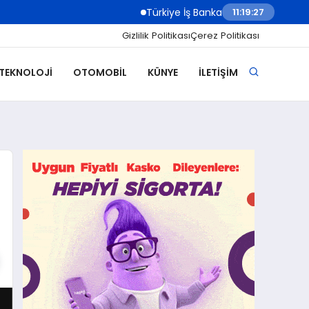
Türkiye İş Bankası Grubu Üst Yönetiminde Göre
11:19:29
Gizlilik Politikası
Çerez Politikası
 TEKNOLOJI
OTOMOBIL
KÜNYE
İLETIŞIM