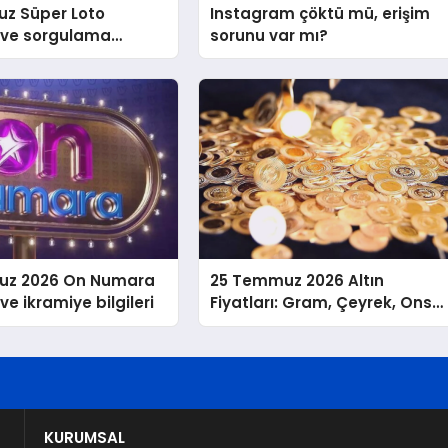
z Süper Loto
Instagram çöktü mü, erişim
ı ve sorgulama
sorunu var mı?
uz 2026 On Numara
25 Temmuz 2026 Altın
ve ikramiye bilgileri
Fiyatları: Gram, Çeyrek, Ons
ve Cumhuriyet Altını
KURUMSAL