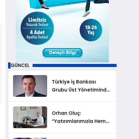
GÜNCEL
Türkiye İş Bankası
Grubu Üst Yönetiminde
Görev Değişiklikleri
Orhan Oluç:
“Yatırımlarımızla Hem
Şirketimizi Hem de
Acentelik Mesleğini