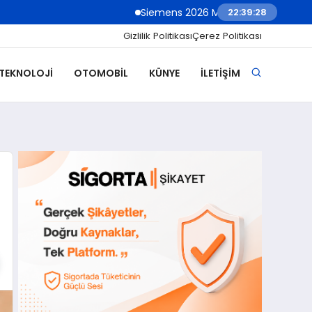
Siemens 2026 Mali Yılı Üçüncü Çeyreğinde Rekor Sipar
22:39:30
Gizlilik Politikası
Çerez Politikası
 TEKNOLOJI
OTOMOBIL
KÜNYE
İLETIŞIM