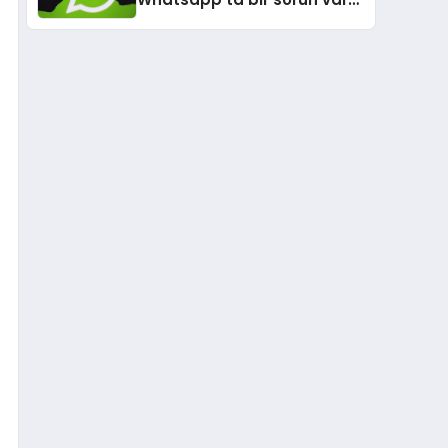
mı? 17 Temmuz 2026 hata
ve çökme raporu verileri…