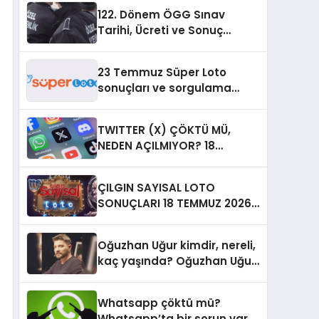
122. Dönem ÖGG Sınav
Tarihi, Ücreti ve Sonuç
Takvimi
23 Temmuz Süper Loto
sonuçları ve sorgulama
bilgileri
TWITTER (X) ÇÖKTÜ MÜ,
NEDEN AÇILMIYOR? 18
Temmuz 2026 X Erişim
Sorunu ve Canlı Hata
ÇILGIN SAYISAL LOTO
Raporları
SONUÇLARI 18 TEMMUZ 2026 ||
Çılgın Sayısal Loto sonuçları
ve şanslı numaralar belli
Oğuzhan Uğur kimdir, nereli,
oldu! İşte kazandıran
kaç yaşında? Oğuzhan Uğur
rakamlar listesi sorgulama
neden gözaltına alındı?
ekranı…
Whatsapp çöktü mü?
Whatsapp’ta bir sorun var