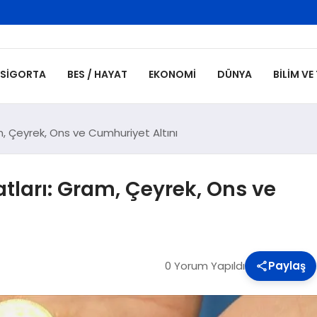
SIGORTA
BES / HAYAT
EKONOMI
DÜNYA
BILIM VE
m, Çeyrek, Ons ve Cumhuriyet Altını
tları: Gram, Çeyrek, Ons ve
0 Yorum Yapıldı
Paylaş