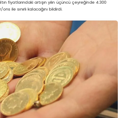
tın fiyatlarındaki artışın yılın üçüncü çeyreğinde 4.300
s ile sınırlı kalacağını bildirdi.