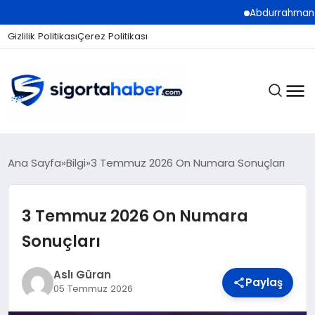
Abdurrahman Köse: “Sigor
Gizlilik Politikası
Çerez Politikası
SIGORTA
Ana Sayfa
Bilgi
3 Temmuz 2026 On Numara Sonuçları
3 Temmuz 2026 On Numara
BES / HAYAT
Sonuçları
EKONOMI
Aslı Güran
Paylaş
05 Temmuz 2026