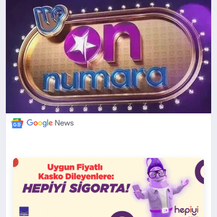
DÜNYA
BILIM VE TEKNOLOJI
OTOMOBIL
KÜNYE
İLETIŞIM