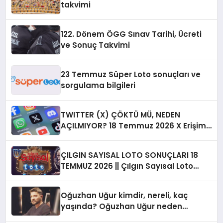
takvimi
122. Dönem ÖGG Sınav Tarihi, Ücreti
ve Sonuç Takvimi
23 Temmuz Süper Loto sonuçları ve
sorgulama bilgileri
TWITTER (X) ÇÖKTÜ MÜ, NEDEN
AÇILMIYOR? 18 Temmuz 2026 X Erişim
Sorunu ve Canlı Hata Raporları
ÇILGIN SAYISAL LOTO SONUÇLARI 18
TEMMUZ 2026 || Çılgın Sayısal Loto
sonuçları ve şanslı numaralar belli
oldu! İşte kazandıran rakamlar listesi
Oğuzhan Uğur kimdir, nereli, kaç
sorgulama ekranı…
yaşında? Oğuzhan Uğur neden
gözaltına alındı?