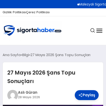
Malezyalı Sigorta Şirketle
Gizlilik Politikası
Çerez Politikası
SIGORTA
Ana Sayfa
Bilgi
27 Mayıs 2026 Şans Topu Sonuçları
27 Mayıs 2026 Şans Topu
BES / HAYAT
Sonuçları
EKONOMI
Aslı Güran
Paylaş
28 Mayıs 2026