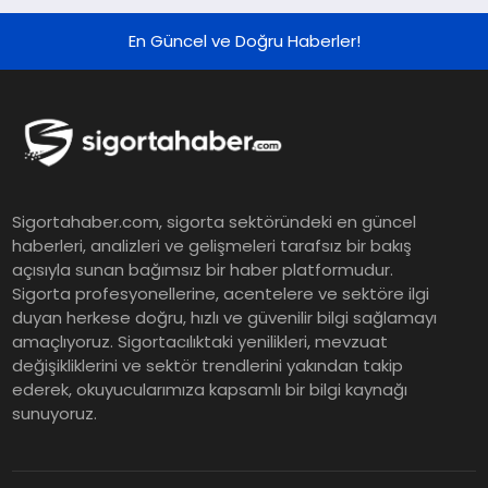
Sonuçları
En Güncel ve Doğru Haberler!
ING Türkiye 2026 Yılının İlk
Yarısına İlişkin Konsolide Finansal
Sonuçlarını Açıkladı
EY Küresel Siber Güvenlik
Sigortahaber.com, sigorta sektöründeki en güncel
Araştırması: Yapay Zekâ Destekli
haberleri, analizleri ve gelişmeleri tarafsız bir bakış
Tehditler ve Kurumsal
açısıyla sunan bağımsız bir haber platformudur.
Dayanıklılık
Sigorta profesyonellerine, acentelere ve sektöre ilgi
duyan herkese doğru, hızlı ve güvenilir bilgi sağlamayı
Sigorta Mobil İzmir Bölge
amaçlıyoruz. Sigortacılıktaki yenilikleri, mevzuat
Müdürlüğü Faaliyete Başladı
değişikliklerini ve sektör trendlerini yakından takip
ederek, okuyucularımıza kapsamlı bir bilgi kaynağı
sunuyoruz.
Ser Glass Oto Camları 6. Yaşını
Kutluyor