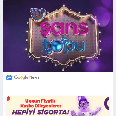
DÜNYA
BILIM VE TEKNOLOJI
OTOMOBIL
KÜNYE
İLETIŞIM