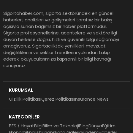
EY Küresel Siber Güvenlik
Sigortahaber.com, sigorta sektöründeki en güncel
Araştırması: Yapay Zekâ Destekli
haberleri, analizleri ve gelişmeleri tarafsız bir bakış
Tehditler ve Kurumsal
açısıyla sunan bağımsız bir haber platformudur.
Dayanıklılık
Sigorta profesyonellerine, acentelere ve sektöre ilgi
duyan herkese doğru, hızlı ve güvenilir bilgi sağlamayı
Sigorta Mobil İzmir Bölge
amaçlıyoruz. Sigortacılıktaki yenilikleri, mevzuat
Müdürlüğü Faaliyete Başladı
değişikliklerini ve sektör trendlerini yakından takip
ederek, okuyucularımıza kapsamlı bir bilgi kaynağı
sunuyoruz.
Ser Glass Oto Camları 6. Yaşını
Kutluyor
KURUMSAL
Gizlilik Politikası
Çerez Politikası
Insurance News
Koç Holding 2026 Yılının İlk
Yarısına İlişkin Finansal
KATEGORİLER
Sonuçlarını Açıkladı
BES / Hayat
Bilgi
Bilim ve Teknoloji
Blog
Dünya
Eğitim
Ekonomi
English
Finans
Foto Galeri
Gündem
Haberler