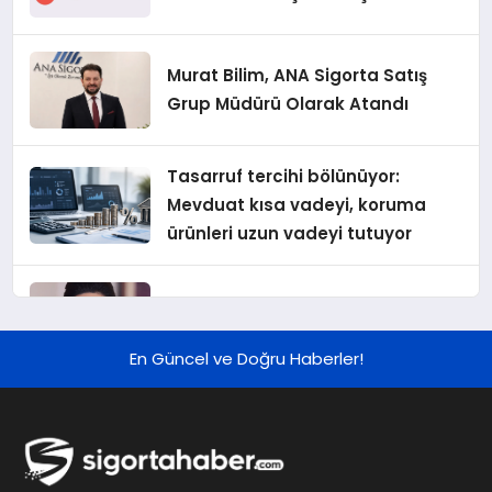
Murat Bilim, ANA Sigorta Satış
Grup Müdürü Olarak Atandı
Tasarruf tercihi bölünüyor:
Mevduat kısa vadeyi, koruma
ürünleri uzun vadeyi tutuyor
Şekerbank 2026 İlk Yarı Finansal
Sonuçları
En Güncel ve Doğru Haberler!
ING Türkiye 2026 Yılının İlk
Yarısına İlişkin Konsolide Finansal
Sonuçlarını Açıkladı