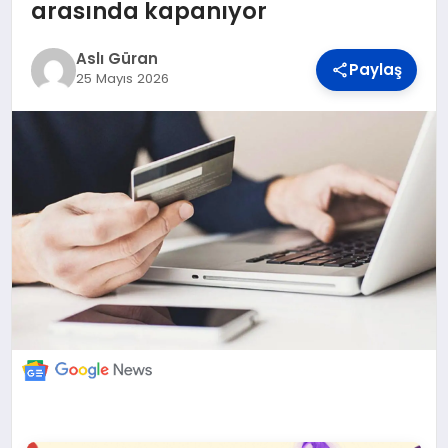
DÜNYA
arasında kapanıyor
Aslı Güran
Paylaş
BILIM VE TEKNOLOJI
25 Mayıs 2026
OTOMOBIL
KÜNYE
İLETIŞIM