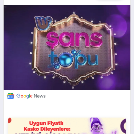
DÜNYA
BILIM VE TEKNOLOJI
OTOMOBIL
KÜNYE
İLETIŞIM