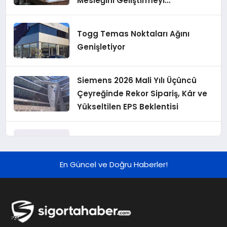
Mesleğini Geliştirmeyi
Hedefliyoruz”
Togg Temas Noktaları Ağını
Genişletiyor
Siemens 2026 Mali Yılı Üçüncü
Çeyreğinde Rekor Sipariş, Kâr ve
Yükseltilen EPS Beklentisi
Koç Holding 2026 Yılı İlk Yarı
Finansal Sonuçlarını Açıkladı
En Güncel ve Doğru Haberler!
Murat Bilim, ANA Sigorta Satış
Grup Müdürü Olarak Atandı