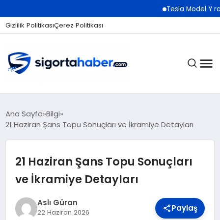
Tesla Model Y rakibi Luci
Gizlilik Politikası
Çerez Politikası
SIGORTA
Ana Sayfa
Bilgi
21 Haziran Şans Topu Sonuçları ve İkramiye Detayları
BES / HAYAT
21 Haziran Şans Topu Sonuçları
ve İkramiye Detayları
EKONOMI
Aslı Güran
Paylaş
22 Haziran 2026