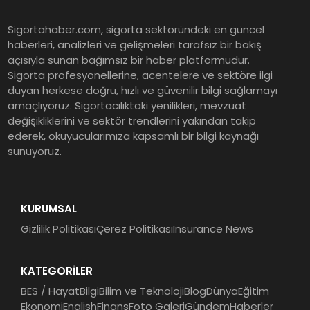
Tasarruf tercihi bölünüyor:
Sigortahaber.com, sigorta sektöründeki en güncel
Mevduat kısa vadeyi, koruma
haberleri, analizleri ve gelişmeleri tarafsız bir bakış
ürünleri uzun vadeyi tutuyor
açısıyla sunan bağımsız bir haber platformudur.
Sigorta profesyonellerine, acentelere ve sektöre ilgi
duyan herkese doğru, hızlı ve güvenilir bilgi sağlamayı
Şekerbank 2026 İlk Yarı Finansal
amaçlıyoruz. Sigortacılıktaki yenilikleri, mevzuat
Sonuçları
değişikliklerini ve sektör trendlerini yakından takip
ederek, okuyucularımıza kapsamlı bir bilgi kaynağı
sunuyoruz.
ING Türkiye 2026 Yılının İlk
Yarısına İlişkin Konsolide Finansal
Sonuçlarını Açıkladı
KURUMSAL
Gizlilik Politikası
Çerez Politikası
Insurance News
EY Küresel Siber Güvenlik
Araştırması: Yapay Zekâ Destekli
KATEGORİLER
Tehditler ve Kurumsal
Dayanıklılık
BES / Hayat
Bilgi
Bilim ve Teknoloji
Blog
Dünya
Eğitim
Ekonomi
English
Finans
Foto Galeri
Gündem
Haberler