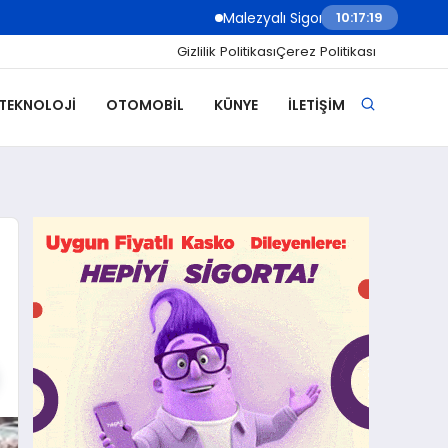
Malezyalı Sigorta Şirketleri Müşteri İletiş
10:17:21
Gizlilik Politikası
Çerez Politikası
 TEKNOLOJI
OTOMOBIL
KÜNYE
İLETIŞIM