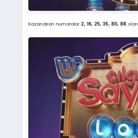
Kazandıran numaralar
2, 16, 25, 35, 80, 88
olara