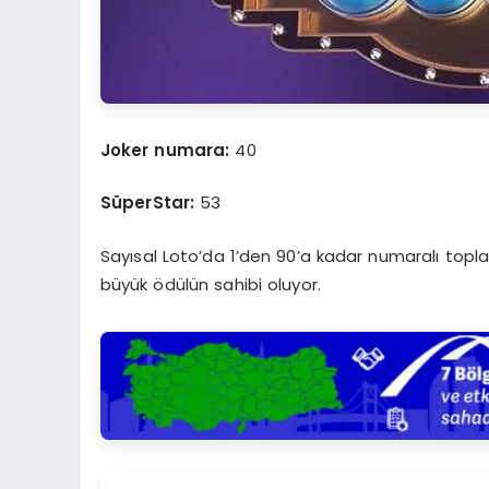
Joker numara:
40
SüperStar:
53
Sayısal Loto’da 1’den 90’a kadar numaralı top
büyük ödülün sahibi oluyor.