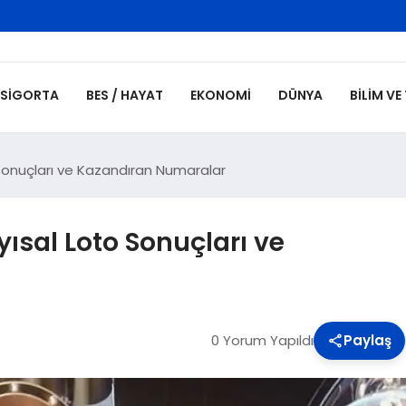
SIGORTA
BES / HAYAT
EKONOMI
DÜNYA
BILIM VE
 Sonuçları ve Kazandıran Numaralar
yısal Loto Sonuçları ve
0 Yorum Yapıldı
Paylaş