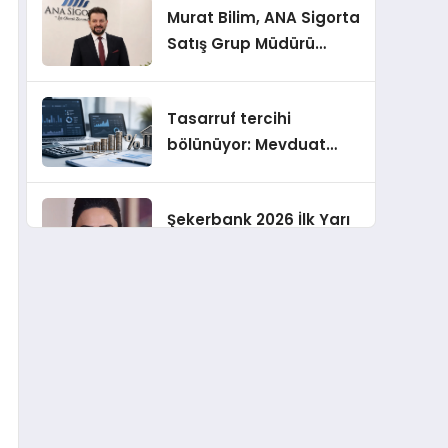
Murat Bilim, ANA Sigorta
Satış Grup Müdürü
Olarak Atandı
Tasarruf tercihi
bölünüyor: Mevduat
kısa vadeyi, koruma
ürünleri uzun vadeyi
Şekerbank 2026 İlk Yarı
tutuyor
Finansal Sonuçları
ING Türkiye 2026 Yılının
İlk Yarısına İlişkin
Konsolide Finansal
Sonuçlarını Açıkladı
EY Küresel Siber
Güvenlik Araştırması: