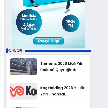
GÜNCEL
Siemens 2026 Mali Yılı
Üçüncü Çeyreğinde
Rekor Sipariş, Kâr ve
Yükseltilen EPS
Koç Holding 2026 Yılı İlk
Beklentisi
Yarı Finansal
Sonuçlarını Açıkladı