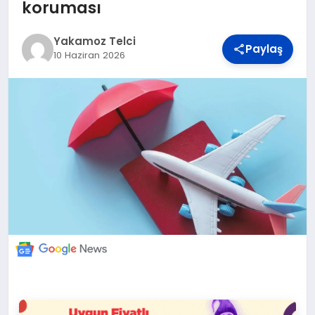
DÜNYA
koruması
Yakamoz Telci
Paylaş
BILIM VE TEKNOLOJI
10 Haziran 2026
OTOMOBIL
KÜNYE
İLETIŞIM