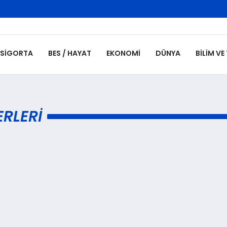
SIGORTA
BES / HAYAT
EKONOMI
DÜNYA
BILIM VE
RLERI