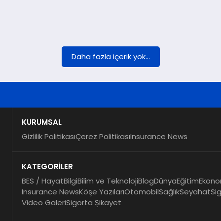
Daha fazla içerik yok...
KURUMSAL
Gizlilik Politikası
Çerez Politikası
Insurance News
KATEGORİLER
BES / Hayat
Bilgi
Bilim ve Teknoloji
Blog
Dünya
Eğitim
Ekono
Insurance News
Köşe Yazıları
Otomobil
Sağlık
Seyahat
Si
Video Galeri
Sigorta Şikayet