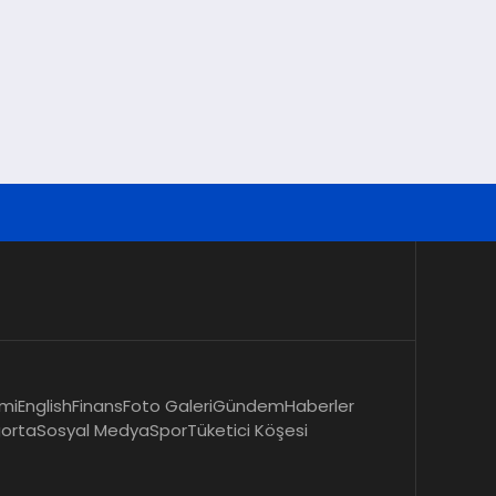
mi
English
Finans
Foto Galeri
Gündem
Haberler
gorta
Sosyal Medya
Spor
Tüketici Köşesi