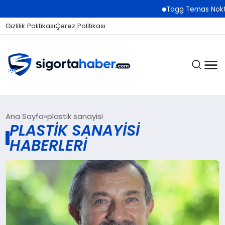
Togg Temas Noktala
Gizlilik Politikası
Çerez Politikası
SIGORTA
Ana Sayfa
plastik sanayisi
PLASTIK SANAYISI
HABERLERI
BES / HAYAT
EKONOMI