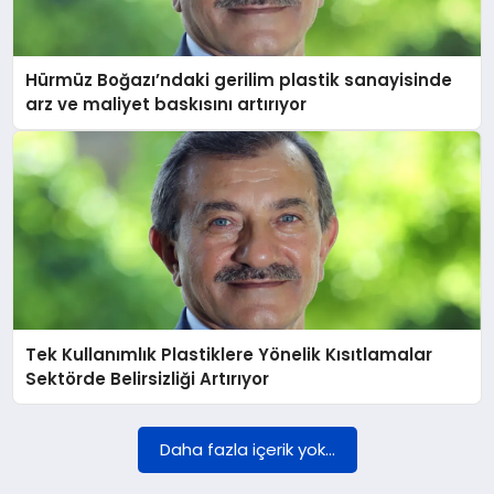
DÜNYA
Hürmüz Boğazı’ndaki gerilim plastik sanayisinde
BILIM VE TEKNOLOJI
arz ve maliyet baskısını artırıyor
OTOMOBIL
KÜNYE
İLETIŞIM
Tek Kullanımlık Plastiklere Yönelik Kısıtlamalar
Sektörde Belirsizliği Artırıyor
Daha fazla içerik yok...