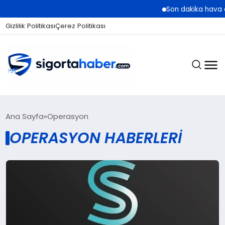
Son dakika hava dur
Gizlilik Politikası
Çerez Politikası
SIGORTA
Ana Sayfa
Operasyon
OPERASYON HABERLERI
BES / HAYAT
EKONOMI