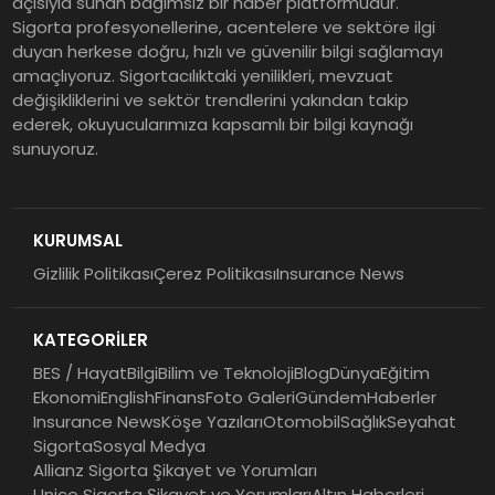
açısıyla sunan bağımsız bir haber platformudur.
Sigorta profesyonellerine, acentelere ve sektöre ilgi
duyan herkese doğru, hızlı ve güvenilir bilgi sağlamayı
amaçlıyoruz. Sigortacılıktaki yenilikleri, mevzuat
değişikliklerini ve sektör trendlerini yakından takip
ederek, okuyucularımıza kapsamlı bir bilgi kaynağı
sunuyoruz.
KURUMSAL
Gizlilik Politikası
Çerez Politikası
Insurance News
KATEGORİLER
BES / Hayat
Bilgi
Bilim ve Teknoloji
Blog
Dünya
Eğitim
Ekonomi
English
Finans
Foto Galeri
Gündem
Haberler
Insurance News
Köşe Yazıları
Otomobil
Sağlık
Seyahat
Sigorta
Sosyal Medya
Allianz Sigorta Şikayet ve Yorumları
Unico Sigorta Şikayet ve Yorumları
Altın Haberleri