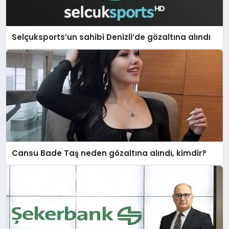
DÜNYA
Selçuksports’un sahibi Denizli’de gözaltına alındı
BILIM VE TEKNOLOJI
OTOMOBIL
KÜNYE
Cansu Bade Taş neden gözaltına alındı, kimdir?
İLETIŞIM