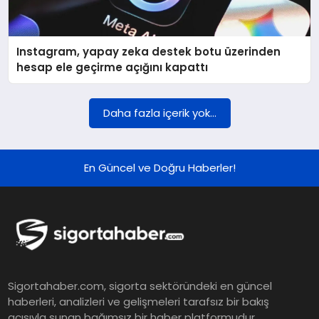
DÜNYA
Instagram, yapay zeka destek botu üzerinden
BILIM VE TEKNOLOJI
hesap ele geçirme açığını kapattı
OTOMOBIL
Daha fazla içerik yok...
KÜNYE
En Güncel ve Doğru Haberler!
İLETIŞIM
Sigortahaber.com, sigorta sektöründeki en güncel
haberleri, analizleri ve gelişmeleri tarafsız bir bakış
açısıyla sunan bağımsız bir haber platformudur.