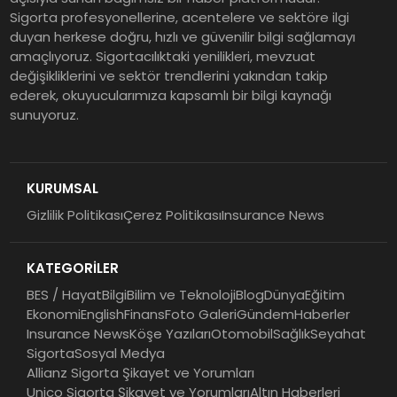
Sigorta profesyonellerine, acentelere ve sektöre ilgi
duyan herkese doğru, hızlı ve güvenilir bilgi sağlamayı
amaçlıyoruz. Sigortacılıktaki yenilikleri, mevzuat
değişikliklerini ve sektör trendlerini yakından takip
ederek, okuyucularımıza kapsamlı bir bilgi kaynağı
sunuyoruz.
KURUMSAL
Gizlilik Politikası
Çerez Politikası
Insurance News
KATEGORİLER
BES / Hayat
Bilgi
Bilim ve Teknoloji
Blog
Dünya
Eğitim
Ekonomi
English
Finans
Foto Galeri
Gündem
Haberler
Insurance News
Köşe Yazıları
Otomobil
Sağlık
Seyahat
Sigorta
Sosyal Medya
Allianz Sigorta Şikayet ve Yorumları
Unico Sigorta Şikayet ve Yorumları
Altın Haberleri