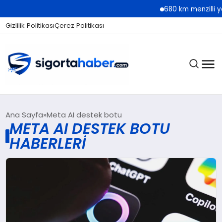
680 km menzilli yen
Gizlilik Politikası
Çerez Politikası
SIGORTA
Ana Sayfa
Meta AI destek botu
META AI DESTEK BOTU
HABERLERI
BES / HAYAT
EKONOMI