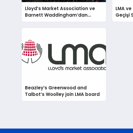
Lloyd’s Market Association ve
LMA ve
Barnett Waddingham’dan
Geçişi S
Lloyd’s Piyasası İçin Yapay Zeka
Yeniden
Uygulama Kiti
Beazley’s Greenwood and
Talbot’s Woolley join LMA board