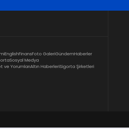
mi
English
Finans
Foto Galeri
Gündem
Haberler
gorta
Sosyal Medya
et ve Yorumları
Altın Haberleri
Sigorta Şirketleri