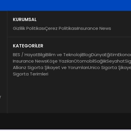
KURUMSAL
Gizlilik Politikası
Çerez Politikası
Insurance News
KATEGORİLER
BES / Hayat
Bilgi
Bilim ve Teknoloji
Blog
Dünya
Eğitim
Ekono
Insurance News
Köşe Yazıları
Otomobil
Sağlık
Seyahat
Si
Allianz Sigorta Şikayet ve Yorumları
Unico Sigorta Şikay
Sigorta Terimleri
r