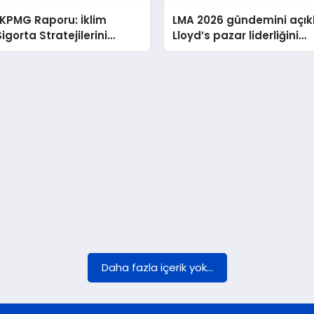
 KPMG Raporu: İklim
LMA 2026 gündemini açık
igorta Stratejilerini
Lloyd’s pazar liderliğini
 Şekillendiriyor
güçlendirmeyi hedefliyor
Daha fazla içerik yok...