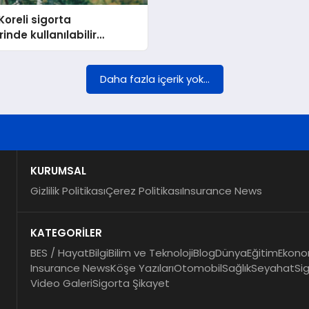
oreli sigorta
rinde kullanılabilir
 ve K-ICS oranı yıl
a yükseldi
Daha fazla içerik yok...
KURUMSAL
Gizlilik Politikası
Çerez Politikası
Insurance News
KATEGORİLER
BES / Hayat
Bilgi
Bilim ve Teknoloji
Blog
Dünya
Eğitim
Ekono
Insurance News
Köşe Yazıları
Otomobil
Sağlık
Seyahat
Si
Video Galeri
Sigorta Şikayet