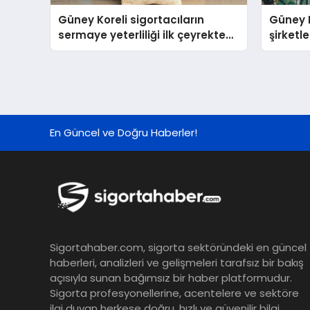
Güney Koreli sigortacıların
Güney K
sermaye yeterliliği ilk çeyrekte
şirketle
yükseldi
sermaye
sonund
En Güncel ve Doğru Haberler!
Sigortahaber.com, sigorta sektöründeki en güncel
haberleri, analizleri ve gelişmeleri tarafsız bir bakış
açısıyla sunan bağımsız bir haber platformudur.
Sigorta profesyonellerine, acentelere ve sektöre
ilgi duyan herkese doğru, hızlı ve güvenilir bilgi