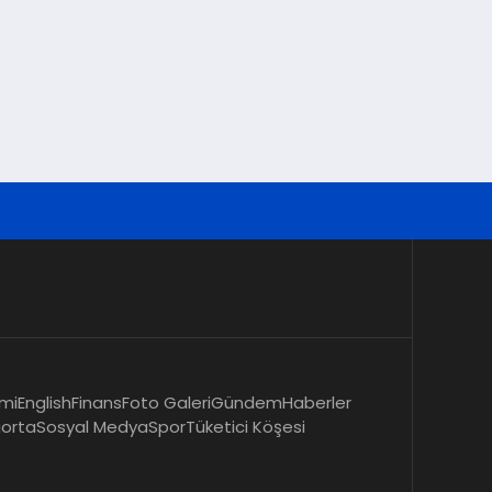
mi
English
Finans
Foto Galeri
Gündem
Haberler
gorta
Sosyal Medya
Spor
Tüketici Köşesi