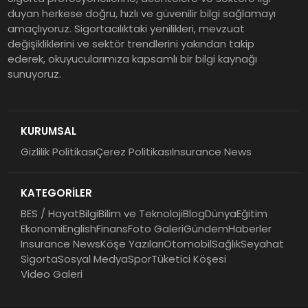
duyan herkese doğru, hızlı ve güvenilir bilgi sağlamayı
amaçlıyoruz. Sigortacılıktaki yenilikleri, mevzuat
değişikliklerini ve sektör trendlerini yakından takip
ederek, okuyucularımıza kapsamlı bir bilgi kaynağı
sunuyoruz.
KURUMSAL
Gizlilik Politikası
Çerez Politikası
Insurance News
KATEGORİLER
BES / Hayat
Bilgi
Bilim ve Teknoloji
Blog
Dünya
Eğitim
Ekonomi
English
Finans
Foto Galeri
Gündem
Haberler
Insurance News
Köşe Yazıları
Otomobil
Sağlık
Seyahat
Sigorta
Sosyal Medya
Spor
Tüketici Köşesi
Video Galeri