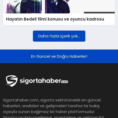
DÜNYA
Hayatın Bedeli filmi konusu ve oyuncu kadrosu
BILIM VE TEKNOLOJI
Daha fazla içerik yok...
OTOMOBIL
En Güncel ve Doğru Haberler!
KÜNYE
İLETIŞIM
Sigortahaber.com, sigorta sektöründeki en güncel
haberleri, analizleri ve gelişmeleri tarafsız bir bakış
açısıyla sunan bağımsız bir haber platformudur.
Sigorta profesyonellerine, acentelere ve sektöre ilgi