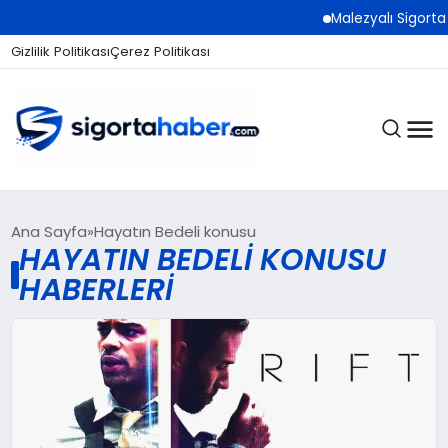
Malezyalı Sigorta 
Gizlilik Politikası
Çerez Politikası
SIGORTA
Ana Sayfa
Hayatın Bedeli konusu
HAYATIN BEDELI KONUSU
HABERLERI
BES / HAYAT
EKONOMI