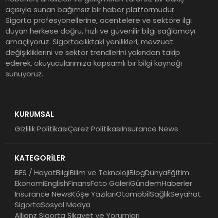
açısıyla sunan bağımsız bir haber platformudur.
Sigorta profesyonellerine, acentelere ve sektöre ilgi
duyan herkese doğru, hızlı ve güvenilir bilgi sağlamayı
amaçlıyoruz. Sigortacılıktaki yenilikleri, mevzuat
değişikliklerini ve sektör trendlerini yakından takip
ederek, okuyucularımıza kapsamlı bir bilgi kaynağı
sunuyoruz.
KURUMSAL
Gizlilik Politikası
Çerez Politikası
Insurance News
KATEGORİLER
BES / Hayat
Bilgi
Bilim ve Teknoloji
Blog
Dünya
Eğitim
Ekonomi
English
Finans
Foto Galeri
Gündem
Haberler
Insurance News
Köşe Yazıları
Otomobil
Sağlık
Seyahat
Sigorta
Sosyal Medya
Allianz Sigorta Şikayet ve Yorumları