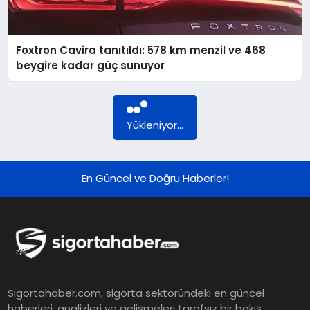
DÜNYA
Foxtron Cavira tanıtıldı: 578 km menzil ve 468
BILIM VE TEKNOLOJI
beygire kadar güç sunuyor
OTOMOBIL
Yükleniyor...
KÜNYE
En Güncel ve Doğru Haberler!
İLETIŞIM
Sigortahaber.com, sigorta sektöründeki en güncel
haberleri, analizleri ve gelişmeleri tarafsız bir bakış