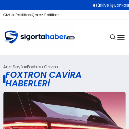
Türkiye İş Bankası
Gizlilik Politikası
Çerez Politikası
SIGORTA
Ana Sayfa
Foxtron Cavira
FOXTRON CAVIRA
HABERLERI
BES / HAYAT
EKONOMI