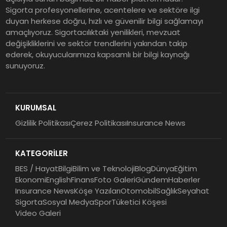
Sigorta profesyonellerine, acentelere ve sektöre ilgi
duyan herkese doğru, hızlı ve güvenilir bilgi sağlamayı
amaçlıyoruz. Sigortacılıktaki yenilikleri, mevzuat
değişikliklerini ve sektör trendlerini yakından takip
ederek, okuyucularımıza kapsamlı bir bilgi kaynağı
sunuyoruz.
KURUMSAL
Gizlilik Politikası
Çerez Politikası
Insurance News
KATEGORİLER
BES / Hayat
Bilgi
Bilim ve Teknoloji
Blog
Dünya
Eğitim
Ekonomi
English
Finans
Foto Galeri
Gündem
Haberler
Insurance News
Köşe Yazıları
Otomobil
Sağlık
Seyahat
Sigorta
Sosyal Medya
Spor
Tüketici Köşesi
Video Galeri