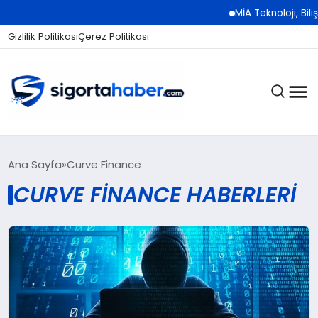
MİA Teknoloji, Biliş
Gizlilik Politikası
Çerez Politikası
SIGORTA
Ana Sayfa
Curve Finance
CURVE FINANCE HABERLERI
BES / HAYAT
EKONOMI