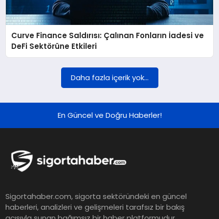
DÜNYA
Curve Finance Saldırısı: Çalınan Fonların İadesi ve
BILIM VE TEKNOLOJI
DeFi Sektörüne Etkileri
OTOMOBIL
Daha fazla içerik yok...
KÜNYE
En Güncel ve Doğru Haberler!
İLETIŞIM
Sigortahaber.com, sigorta sektöründeki en güncel
haberleri, analizleri ve gelişmeleri tarafsız bir bakış
açısıyla sunan bağımsız bir haber platformudur.