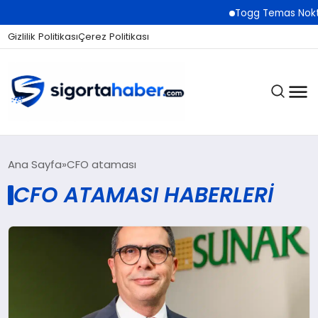
Togg Temas Noktala
Gizlilik Politikası
Çerez Politikası
SIGORTA
Ana Sayfa
CFO ataması
CFO ATAMASI HABERLERI
BES / HAYAT
EKONOMI