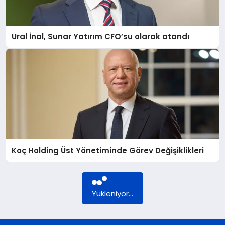
DÜNYA
Ural İnal, Sunar Yatırım CFO’su olarak atandı
BILIM VE TEKNOLOJI
OTOMOBIL
KÜNYE
Koç Holding Üst Yönetiminde Görev Değişiklikleri
İLETIŞIM
Yükleniyor...