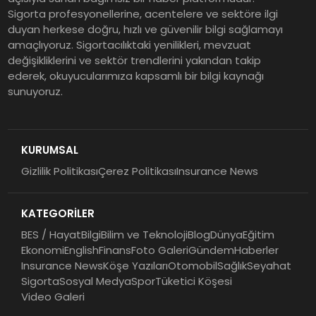
Sigorta profesyonellerine, acentelere ve sektöre ilgi
duyan herkese doğru, hızlı ve güvenilir bilgi sağlamayı
amaçlıyoruz. Sigortacılıktaki yenilikleri, mevzuat
değişikliklerini ve sektör trendlerini yakından takip
ederek, okuyucularımıza kapsamlı bir bilgi kaynağı
sunuyoruz.
KURUMSAL
Gizlilik Politikası
Çerez Politikası
Insurance News
KATEGORİLER
BES / Hayat
Bilgi
Bilim ve Teknoloji
Blog
Dünya
Eğitim
Ekonomi
English
Finans
Foto Galeri
Gündem
Haberler
Insurance News
Köşe Yazıları
Otomobil
Sağlık
Seyahat
Sigorta
Sosyal Medya
Spor
Tüketici Köşesi
Video Galeri