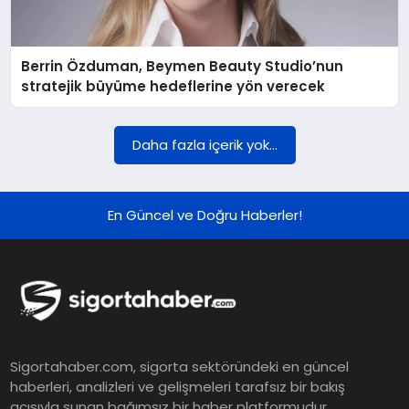
DÜNYA
Berrin Özduman, Beymen Beauty Studio’nun
BILIM VE TEKNOLOJI
stratejik büyüme hedeflerine yön verecek
OTOMOBIL
Daha fazla içerik yok...
KÜNYE
En Güncel ve Doğru Haberler!
İLETIŞIM
Sigortahaber.com, sigorta sektöründeki en güncel
haberleri, analizleri ve gelişmeleri tarafsız bir bakış
açısıyla sunan bağımsız bir haber platformudur.