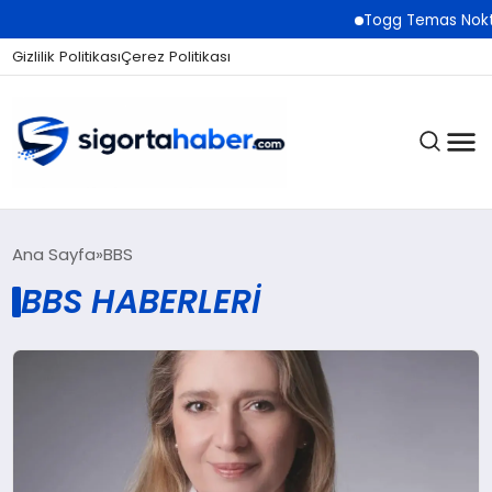
Togg Temas Noktala
Gizlilik Politikası
Çerez Politikası
SIGORTA
Ana Sayfa
BBS
BBS HABERLERI
BES / HAYAT
EKONOMI