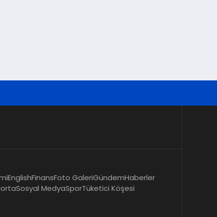
mi
English
Finans
Foto Galeri
Gündem
Haberler
gorta
Sosyal Medya
Spor
Tüketici Köşesi