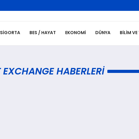
SIGORTA
BES / HAYAT
EKONOMI
DÜNYA
BILIM VE
T EXCHANGE HABERLERI