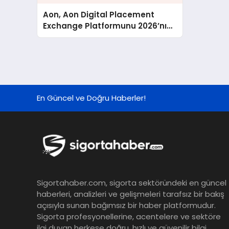
Aon, Aon Digital Placement
Exchange Platformunu 2026’nın
İkinci Yarısında Başlatmayı
Planlıyor
En Güncel ve Doğru Haberler!
Sigortahaber.com, sigorta sektöründeki en güncel
haberleri, analizleri ve gelişmeleri tarafsız bir bakış
açısıyla sunan bağımsız bir haber platformudur.
Sigorta profesyonellerine, acentelere ve sektöre
ilgi duyan herkese doğru, hızlı ve güvenilir bilgi