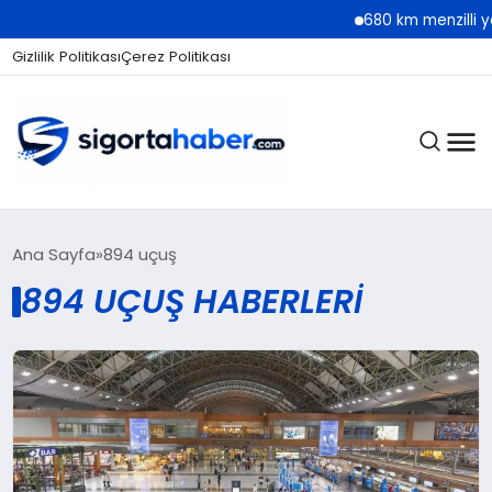
680 km menzilli yeni
Gizlilik Politikası
Çerez Politikası
SIGORTA
Ana Sayfa
894 uçuş
894 UÇUŞ HABERLERI
BES / HAYAT
EKONOMI