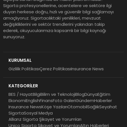
Sigorta profesyonellerine, acentelere ve sektöre ilgi
duyan herkese doğru, hızlı ve güvenilir bilgi sağlamayı
amaçlıyoruz. Sigortacılıktaki yenilikleri, mevzuat
değişikliklerini ve sektör trendlerini yakından takip
ederek, okuyucularımıza kapsamlı bir bilgi kaynağı
sunuyoruz.
KURUMSAL
Gizlilik Politikası
Çerez Politikası
Insurance News
KATEGORİLER
BES / Hayat
Bilgi
Bilim ve Teknoloji
Blog
Dünya
Eğitim
Ekonomi
English
Finans
Foto Galeri
Gündem
Haberler
Insurance News
Köşe Yazıları
Otomobil
Sağlık
Seyahat
Sigorta
Sosyal Medya
Allianz Sigorta Şikayet ve Yorumları
Unico Sigorta Şikayet ve Yorumları
Altın Haberleri