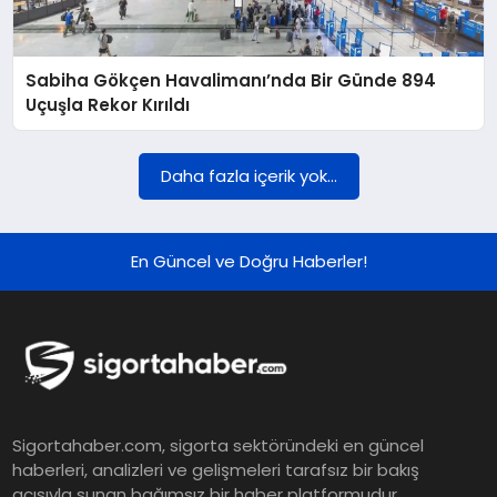
DÜNYA
Sabiha Gökçen Havalimanı’nda Bir Günde 894
BILIM VE TEKNOLOJI
Uçuşla Rekor Kırıldı
OTOMOBIL
Daha fazla içerik yok...
KÜNYE
En Güncel ve Doğru Haberler!
İLETIŞIM
Sigortahaber.com, sigorta sektöründeki en güncel
haberleri, analizleri ve gelişmeleri tarafsız bir bakış
açısıyla sunan bağımsız bir haber platformudur.