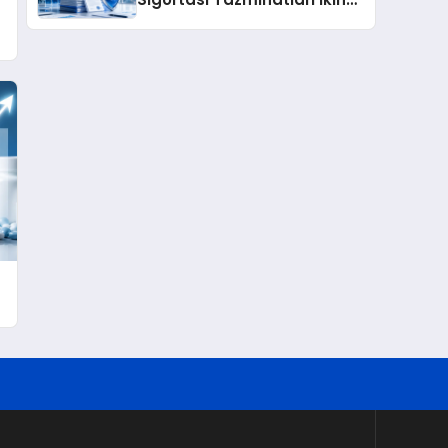
Çeyrekte Rekor Seviyeye
Ulaştı
e