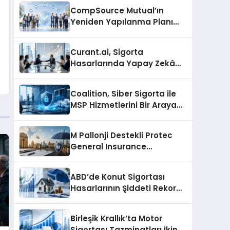
Şekillendiriyor
CompSource Mutual’ın
Yeniden Yapılanma Planı
Oklahoma’da Tartışma
Yarattı
Curant.ai, Sigorta
Hasarlarında Yapay Zekâ
Kullanımını Ölçeklendirmek
İçin 3,1 Milyon Dolar Yatırım
Coalition, Siber Sigorta ile
Aldı
MSP Hizmetlerini Bir Araya
Getiriyor
M Pallonji Destekli Protec
General Insurance
Hindistan’da Genel Sigorta
Lisansı Aldı
ABD’de Konut Sigortası
Hasarlarının Şiddeti Rekor
Seviyeye Ulaştı
Birleşik Krallık’ta Motor
Sigortası Tazminatları İkinci