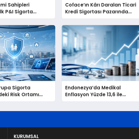
mi Sahipleri
Coface’ın Kârı Daralan Ticari
lk P&I Sigorta
Kredi Sigortası Pazarında
 Kurmaya
Yüzde 13,7 Geriledi
yor
rupa Sigorta
Endonezya’da Medikal
eki Risk Ortamı
Enflasyon Yüzde 13,6 ile
ak İstikrarlı
Asya’nın En Yüksek Seviyesin
Ulaştı
KURUMSAL