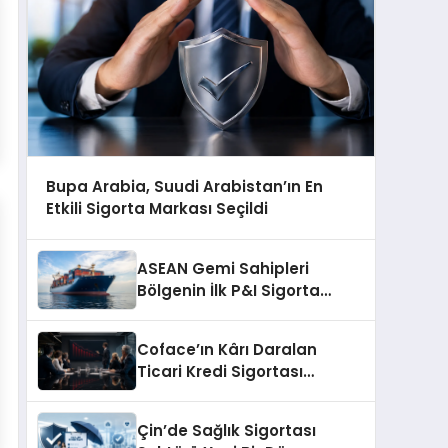
Bupa Arabia, Suudi Arabistan’ın En
Etkili Sigorta Markası Seçildi
ASEAN Gemi Sahipleri
Bölgenin İlk P&I Sigorta
Kulübünü Kurmaya
Hazırlanıyor
Coface’ın Kârı Daralan
Ticari Kredi Sigortası
Pazarında Yüzde 13,7
Geriledi
Çin’de Sağlık Sigortası