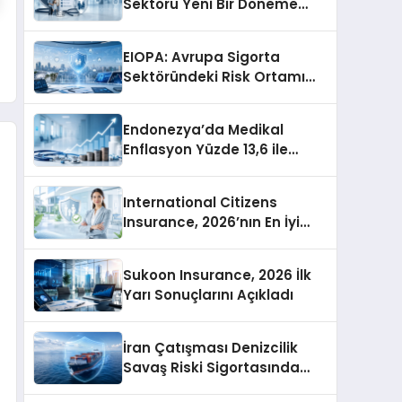
Sektörü Yeni Bir Döneme
Giriyor
EIOPA: Avrupa Sigorta
Sektöründeki Risk Ortamı
Genel Olarak İstikrarlı
Endonezya’da Medikal
Enflasyon Yüzde 13,6 ile
Asya’nın En Yüksek
Seviyesine Ulaştı
International Citizens
Insurance, 2026’nın En İyi
Uluslararası Sağlık Sigortası
Şirketlerini Açıkladı
Sukoon Insurance, 2026 İlk
Yarı Sonuçlarını Açıkladı
İran Çatışması Denizcilik
Savaş Riski Sigortasında
Kuralları Yeniden