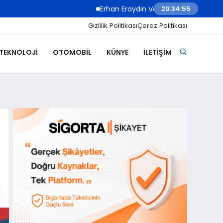
Erhan Eraydın Vodafone Türkiye’de Şebeke Al
20:34:57
Gizlilik Politikası
Çerez Politikası
 TEKNOLOJI
OTOMOBIL
KÜNYE
İLETIŞIM