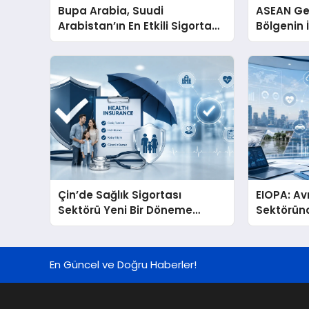
Bupa Arabia, Suudi
ASEAN Ge
Arabistan’ın En Etkili Sigorta
Bölgenin İ
Markası Seçildi
Kulübünü
Hazırlanı
Çin’de Sağlık Sigortası
EIOPA: Av
Sektörü Yeni Bir Döneme
Sektöründ
Giriyor
Genel Olar
En Güncel ve Doğru Haberler!