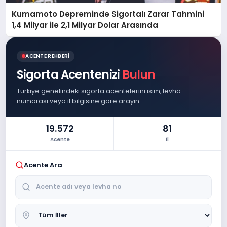
Kumamoto Depreminde Sigortalı Zarar Tahmini
1,4 Milyar ile 2,1 Milyar Dolar Arasında
ACENTE REHBERI
Sigorta Acentenizi
Bulun
Türkiye genelindeki sigorta acentelerini isim, levha
numarası veya il bilgisine göre arayın.
19.572
81
Acente
İl
Acente Ara