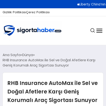
Liberty China’nın Büyüme
Gizlilik Politikası
Çerez Politikası
SIGORTA
Ana Sayfa
Dünya
RHB Insurance AutoMax ile Sel ve Doğal Afetlere Karşı
Geniş Korumalı Araç Sigortası Sunuyor
BES / HAYAT
RHB Insurance AutoMax ile Sel ve
EKONOMI
Doğal Afetlere Karşı Geniş
Korumalı Araç Sigortası Sunuyor